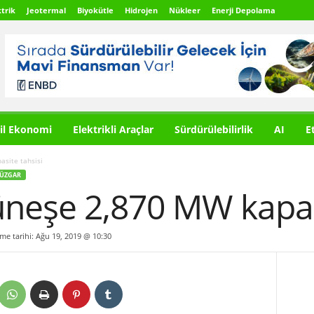
trik
Jeotermal
Biyokütle
Hidrojen
Nükleer
Enerji Depolama
il Ekonomi
Elektrikli Araçlar
Sürdürülebilirlik
AI
E
site tahsisi
ÜZGAR
üneşe 2,870 MW kapasi
lme tarihi: Ağu 19, 2019 @ 10:30