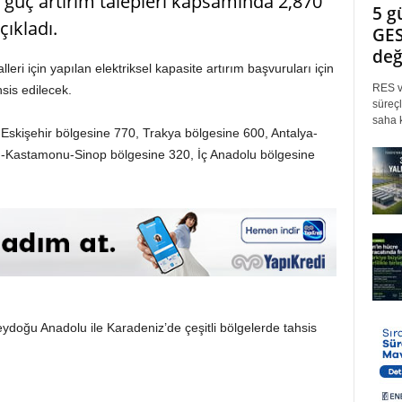
el güç artırım talepleri kapsamında 2,870
5 g
çıkladı.
GES
değ
eri için yapılan elektriksel kapasite artırım başvuruları için
RES ve
sis edilecek.
süreçl
saha k
skişehir bölgesine 770, Trakya bölgesine 600, Antalya-
n-Kastamonu-Sinop bölgesine 320, İç Anadolu bölgesine
oğu Anadolu ile Karadeniz’de çeşitli bölgelerde tahsis