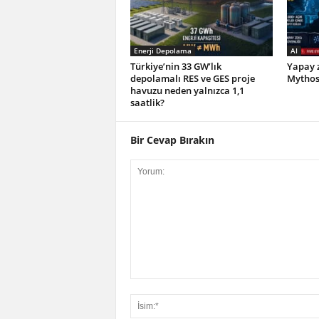
Enerji Depolama
AI
Türkiye’nin 33 GW’lık
Yapay z
depolamalı RES ve GES proje
Mythos 
havuzu neden yalnızca 1,1
saatlik?
Bir Cevap Bırakın