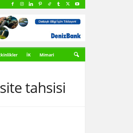
tkinlikler
İK
Mimari
te tahsisi