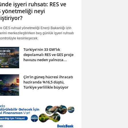
ünde işyeri ruhsatı: RES ve
 yönetmeliği neyi
iştiriyor?
 GES ruhsat yönetmeliği Enerji Bakanlığı izin
erini merkezileştirirken beş günlük işyeri ruhsatı
ontrolüyle kesinleşecek.
Türkiye’nin 33 GW’lık
depolamalı RES ve GES proje
havuzu neden yalnızca...
Çin’in güneş hücresi ihracatı
haziranda %16,5 düştü,
Türkiye yerlilikle büyüyor