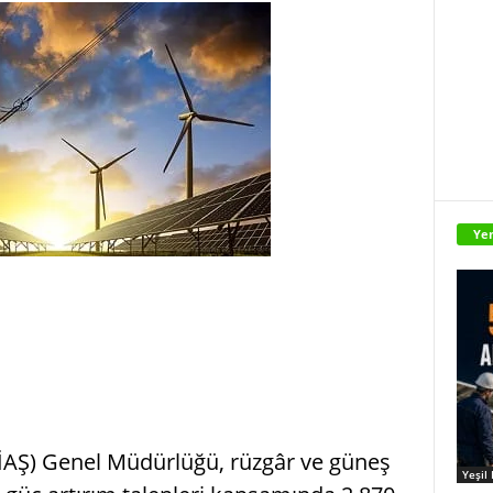
Yen
TEİAŞ) Genel Müdürlüğü, rüzgâr ve güneş
Yeşil