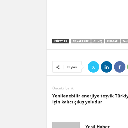
ETIKETLER
EK KAPASITE
GÜNEŞ
RÜZGAR
TAH
Paylaş
Önceki İçerik
Yenilenebilir enerjiye teşvik Türki
için kalıcı çıkış yoludur
Yeşil Haber