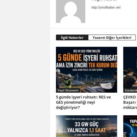
http://yesilhaber.net
İlgili Haberler
Yazarın Diğer İçerikleri
Yeşil Ekonomi
Sürdürül
5 günde işyeri ruhsatı: RES ve
ÇEVKO 
GES yönetmeliği neyi
Başarı
değiştiriyor?
miktar