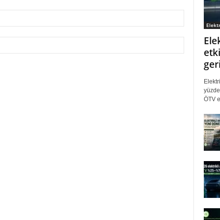
Elektr
Ele
etki
ger
Elektr
yüzde 
ÖTV eş