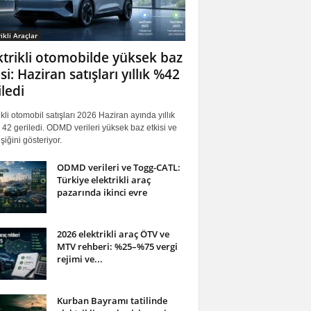
ikli Araçlar
ktrikli otomobilde yüksek baz
si: Haziran satışları yıllık %42
iledi
ikli otomobil satışları 2026 Haziran ayında yıllık
42 geriledi. ODMD verileri yüksek baz etkisi ve
iğini gösteriyor.
ODMD verileri ve Togg-CATL:
Türkiye elektrikli araç
pazarında ikinci evre
2026 elektrikli araç ÖTV ve
MTV rehberi: %25–%75 vergi
rejimi ve...
Kurban Bayramı tatilinde