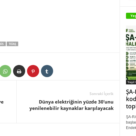
Yeş
SIS
TEİAŞ
Yeşil
ŞA-
Sonraki İçerik
kod
ye
Dünya elektriğinin yüzde 30’unu
top
yenilenebilir kaynaklar karşılayacak
ŞA-RA
başlad
Endek