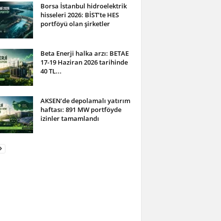
Borsa İstanbul hidroelektrik
hisseleri 2026: BİST’te HES
portföyü olan şirketler
Beta Enerji halka arzı: BETAE
17-19 Haziran 2026 tarihinde
40 TL...
AKSEN’de depolamalı yatırım
haftası: 891 MW portföyde
izinler tamamlandı