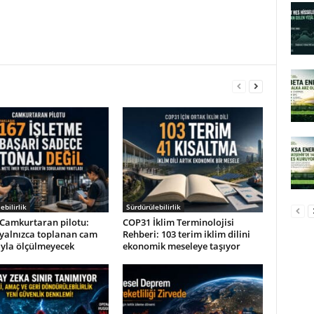
ebilirlik
Sürdürülebilirlik
Camkurtaran pilotu:
COP31 İklim Terminolojisi
 yalnızca toplanan cam
Rehberi: 103 terim iklim dilini
ıyla ölçülmeyecek
ekonomik meseleye taşıyor