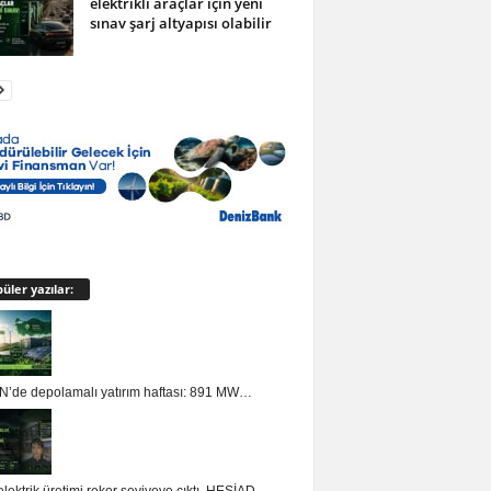
elektrikli araçlar için yeni
sınav şarj altyapısı olabilir
üler yazılar:
’de depolamalı yatırım haftası: 891 MW…
lektrik üretimi rekor seviyeye çıktı, HESİAD…