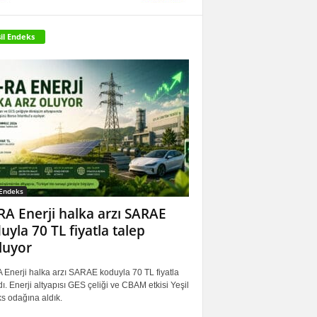
il Endeks
 Endeks
RA Enerji halka arzı SARAE
uyla 70 TL fiyatla talep
luyor
 Enerji halka arzı SARAE koduyla 70 TL fiyatla
ı. Enerji altyapısı GES çeliği ve CBAM etkisi Yeşil
s odağına aldık.