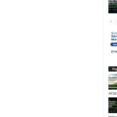
Pop
AKSEN
Hidroe