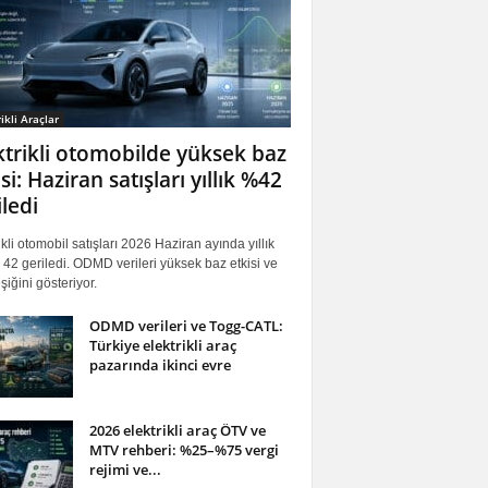
ikli Araçlar
ktrikli otomobilde yüksek baz
si: Haziran satışları yıllık %42
iledi
ikli otomobil satışları 2026 Haziran ayında yıllık
42 geriledi. ODMD verileri yüksek baz etkisi ve
iğini gösteriyor.
ODMD verileri ve Togg-CATL:
Türkiye elektrikli araç
pazarında ikinci evre
2026 elektrikli araç ÖTV ve
MTV rehberi: %25–%75 vergi
rejimi ve...