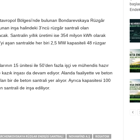
başlad
Endek
 Stavropol Bölgesi’nde bulunan Bondarevskaya Rüzgâr
unan inşa halindeki 3’ncü rüzgâr santrali olan
k. Santralin yıllık üretimi ise 354 milyon kWh olarak
’yi aşan santralde her biri 2,5 MW kapasiteli 48 rüzgar
ının 15 ünitesi ile 50’den fazla işçi ve mühendis hazır
re kazık inşası da devam ediyor. Alanda faaliyette ve beton
an bir de beton santrali yer alıyor. Ayrıca kapasitesi 100
n santrali de inşa ediliyor.
RCHENKOVSKAYA RÜZGAR ENERJISI SANTRALI
NOVAWIND A.Ş
ROSATOM