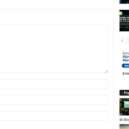
Pop
İlk B