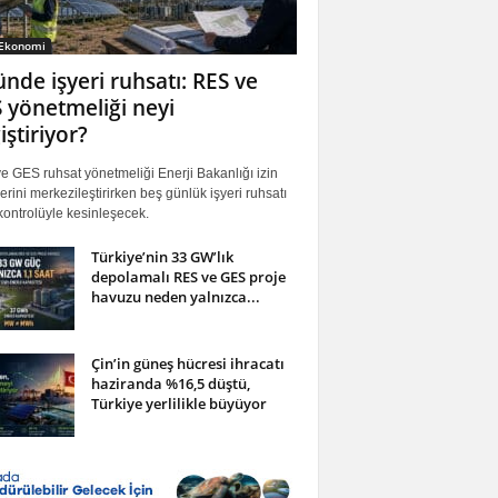
 Ekonomi
ünde işyeri ruhsatı: RES ve
 yönetmeliği neyi
iştiriyor?
 GES ruhsat yönetmeliği Enerji Bakanlığı izin
erini merkezileştirirken beş günlük işyeri ruhsatı
ontrolüyle kesinleşecek.
Türkiye’nin 33 GW’lık
depolamalı RES ve GES proje
havuzu neden yalnızca...
Çin’in güneş hücresi ihracatı
haziranda %16,5 düştü,
Türkiye yerlilikle büyüyor