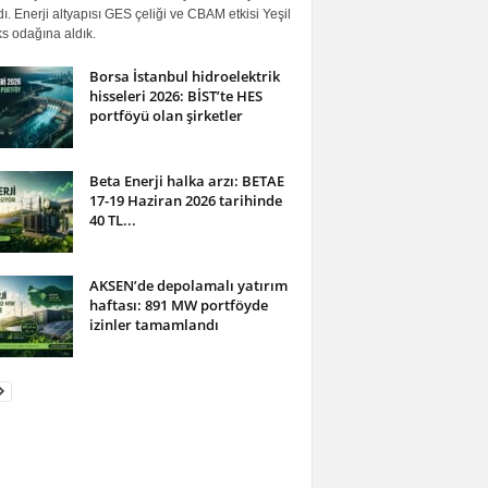
ı. Enerji altyapısı GES çeliği ve CBAM etkisi Yeşil
s odağına aldık.
Borsa İstanbul hidroelektrik
hisseleri 2026: BİST’te HES
portföyü olan şirketler
Beta Enerji halka arzı: BETAE
17-19 Haziran 2026 tarihinde
40 TL...
AKSEN’de depolamalı yatırım
haftası: 891 MW portföyde
izinler tamamlandı