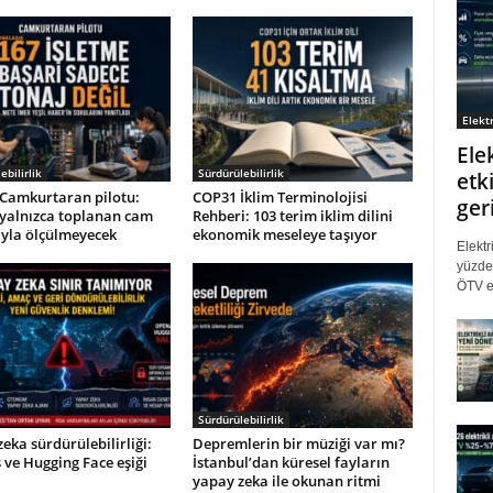
Elektr
Ele
ebilirlik
Sürdürülebilirlik
etki
Camkurtaran pilotu:
COP31 İklim Terminolojisi
ger
 yalnızca toplanan cam
Rehberi: 103 terim iklim dilini
ıyla ölçülmeyecek
ekonomik meseleye taşıyor
Elektr
yüzde 
ÖTV eş
Sürdürülebilirlik
eka sürdürülebilirliği:
Depremlerin bir müziği var mı?
ve Hugging Face eşiği
İstanbul’dan küresel fayların
yapay zeka ile okunan ritmi