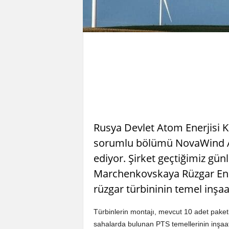
Rusya Devlet Atom Enerjisi 
sorumlu bölümü NovaWind A.
ediyor. Şirket geçtiğimiz gü
Marchenkovskaya Rüzgar Enerj
rüzgar türbininin temel inşa
Türbinlerin montajı, mevcut 10 adet pake
sahalarda bulunan PTS temellerinin inşa