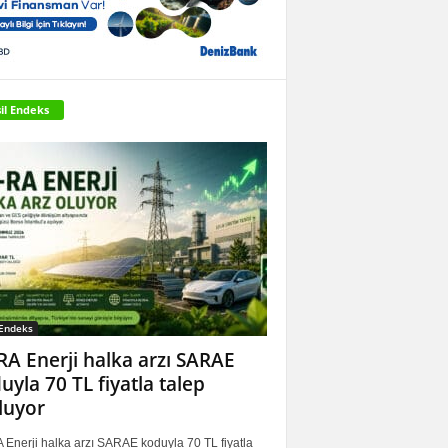
il Endeks
 Endeks
RA Enerji halka arzı SARAE
uyla 70 TL fiyatla talep
luyor
 Enerji halka arzı SARAE koduyla 70 TL fiyatla