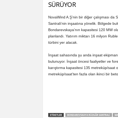
SÜRÜYOR
NovaWind A.Ş’nin bir diğer çalışması da
Santrali’nin inşaatına yönelik. Bölgede bul
Bondarevskaya’nın kapasitesi 120 MW olaca
planlandı. Yatırım miktarı 16 milyon Ruble
türbini yer alacak.
İnşaat sahasında şu anda inşaat ekipmanlar
bulunuyor. İnşaat öncesi faaliyetler ve fo
karıştırma kapasitesi 135 metreküp/saat ol
metreküp/saat’ten fazla olan ikinci bir beto
ETIKETLER
BONDAREVSKAYA RÜZGÂR SANTRALI
MA