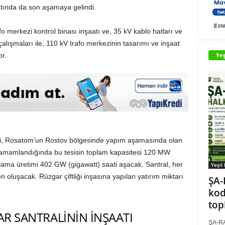
aatında da son aşamaya gelindi.
fo merkezi kontrol binası inşaatı ve, 35 kV kablo hatları ve
 çalışmaları ile, 110 kV trafo merkezinin tasarımı ve inşaat
Yeş
or.
li, Rosatom’un Rostov bölgesinde yapım aşamasında olan
r. Tamamlandığında bu tesisin toplam kapasitesi 120 MW
alama üretimi 402 GW (gigawatt) saati aşacak. Santral, her
Yeşil
n oluşacak. Rüzgar çiftliği inşasına yapılan yatırım miktarı
ŞA-
kod
top
 SANTRALİNİN İNŞAATI
ŞA-RA