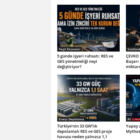
Yeşil Ekonomi
Sürdürül
5 günde işyeri ruhsatı: RES ve
ÇEVKO 
GES yönetmeliği neyi
Başarı
değiştiriyor?
miktar
Enerji Depolama
AI
Türkiye’nin 33 GW’lık
Yapay z
depolamalı RES ve GES proje
Mythos 
havuzu neden yalnızca 1,1