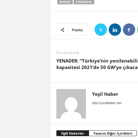
ROSTOV
STAVROPOL
Paylaş
Önceki İçerik
YENADER: “Türkiye’nin yenilenebili
kapasitesi 2021’de 50 GW’ye çıkaca
Yeşil Haber
http://yesilhaber.net
İlgili Haberler
Yazarın Diğer İçerikleri