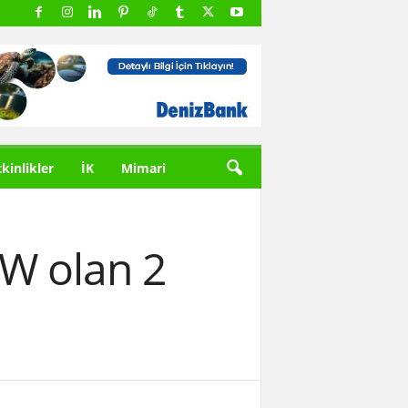
tkinlikler
İK
Mimari
MW olan 2