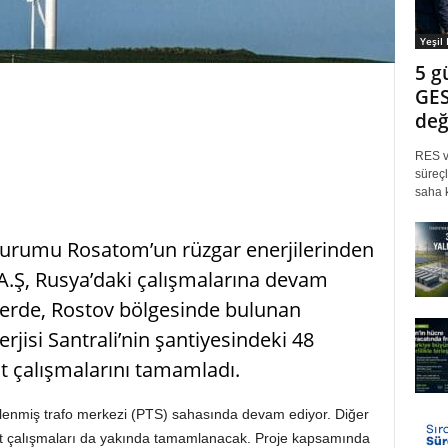
Yeşil
5 g
GES
değ
RES ve
süreçl
saha k
Kurumu Rosatom’un rüzgar enerjilerinden
Ş, Rusya’daki çalışmalarına devam
nlerde, Rostov bölgesinde bulunan
isi Santrali’nin şantiyesindeki 48
at çalışmalarını tamamladı.
tlenmiş trafo merkezi (PTS) sahasında devam ediyor. Diğer
at çalışmaları da yakında tamamlanacak. Proje kapsamında