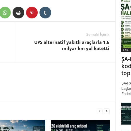
Sonraki İçerik
UPS alternatif yakıtlı araçlarla 1.6
milyar km yol katetti
Yeşil
ŞA-
kod
top
ŞA-RA
başlad
Endek