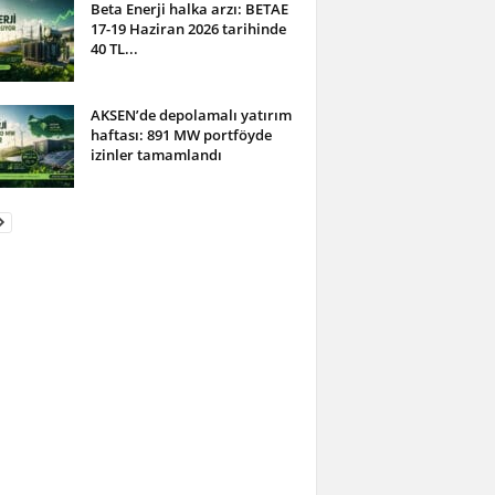
Beta Enerji halka arzı: BETAE
17-19 Haziran 2026 tarihinde
40 TL...
AKSEN’de depolamalı yatırım
haftası: 891 MW portföyde
izinler tamamlandı