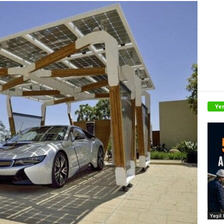
Yen
Yeşil