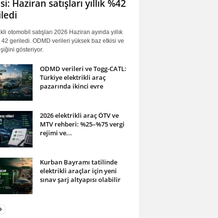
si: Haziran satışları yıllık %42
iledi
ikli otomobil satışları 2026 Haziran ayında yıllık
42 geriledi. ODMD verileri yüksek baz etkisi ve
iğini gösteriyor.
ODMD verileri ve Togg-CATL:
Türkiye elektrikli araç
pazarında ikinci evre
2026 elektrikli araç ÖTV ve
MTV rehberi: %25–%75 vergi
rejimi ve...
Kurban Bayramı tatilinde
elektrikli araçlar için yeni
sınav şarj altyapısı olabilir