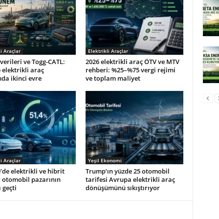
li Araçlar
Elektrikli Araçlar
erileri ve Togg-CATL:
2026 elektrikli araç ÖTV ve MTV
 elektrikli araç
rehberi: %25–%75 vergi rejimi
da ikinci evre
ve toplam maliyet
li Araçlar
Yeşil Ekonomi
’de elektrikli ve hibrit
Trump’ın yüzde 25 otomobil
 otomobil pazarının
tarifesi Avrupa elektrikli araç
 geçti
dönüşümünü sıkıştırıyor