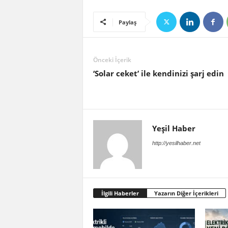
Paylaş
Önceki İçerik
‘Solar ceket’ ile kendinizi şarj edin
Yeşil Haber
http://yesilhaber.net
İlgili Haberler
Yazarın Diğer İçerikleri