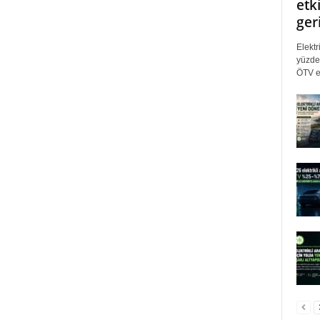
etki
ger
Elektr
yüzde 
ÖTV eş