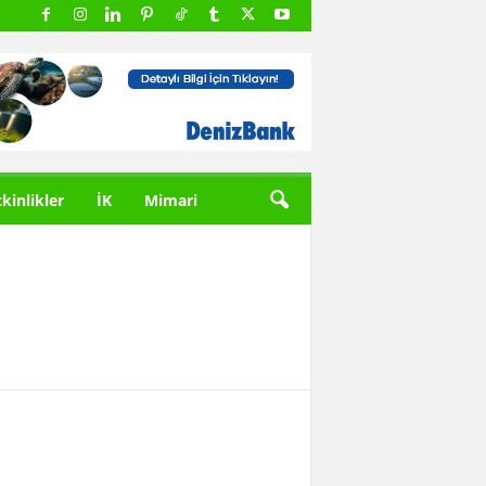
tkinlikler
İK
Mimari