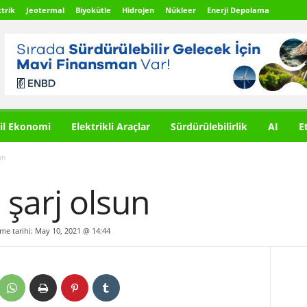
trik
Jeotermal
Biyokütle
Hidrojen
Nükleer
Enerji Depolama
il Ekonomi
Elektrikli Araçlar
Sürdürülebilirlik
AI
E
un
 şarj olsun
lme tarihi: May 10, 2021 @ 14:44