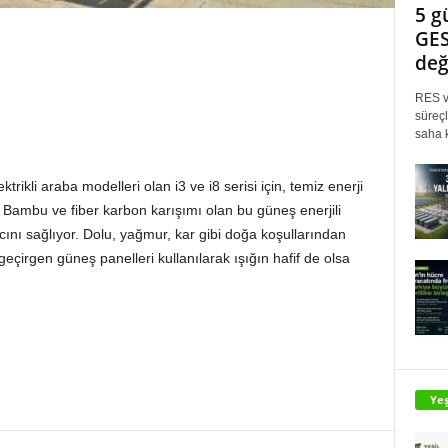
5 g
GES
değ
RES ve
süreçl
saha k
ikli araba modelleri olan i3 ve i8 serisi için, temiz enerji
i. Bambu ve fiber karbon karışımı olan bu güneş enerjili
yacını sağlıyor. Dolu, yağmur, kar gibi doğa koşullarından
çirgen güneş panelleri kullanılarak ışığın hafif de olsa
Yeş