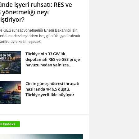
ünde işyeri ruhsatı: RES ve
 yönetmeliği neyi
iştiriyor?
 GES ruhsat yönetmeliği Enerji Bakanlığı izin
erini merkezileştirirken beş günlük işyeri ruhsatı
ontrolüyle kesinleşecek.
Türkiye’nin 33 GW’lık
depolamalı RES ve GES proje
havuzu neden yalnızca...
Çin’in güneş hücresi ihracatı
haziranda %16,5 düştü,
Türkiye yerlilikle büyüyor
il Endeks