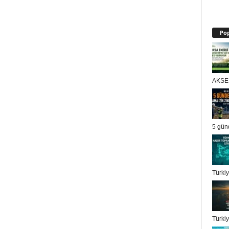
Pop
AKSEN
5 gün
Türkiy
Türkiy