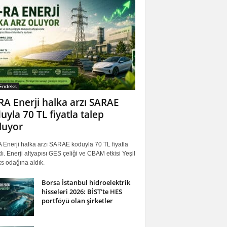
 Endeks
RA Enerji halka arzı SARAE
uyla 70 TL fiyatla talep
luyor
 Enerji halka arzı SARAE koduyla 70 TL fiyatla
ı. Enerji altyapısı GES çeliği ve CBAM etkisi Yeşil
s odağına aldık.
Borsa İstanbul hidroelektrik
hisseleri 2026: BİST’te HES
portföyü olan şirketler