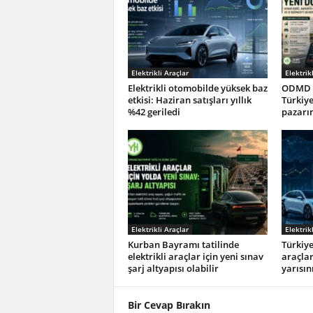
Elektrikli Araçlar
Elektrik
Elektrikli otomobilde yüksek baz
ODMD v
etkisi: Haziran satışları yıllık
Türkiye
%42 geriledi
pazarın
Elektrikli Araçlar
Elektrik
Kurban Bayramı tatilinde
Türkiye
elektrikli araçlar için yeni sınav
araçlar
şarj altyapısı olabilir
yarısını
Bir Cevap Bırakın