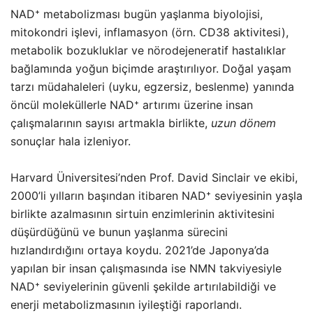
NAD⁺ metabolizması bugün yaşlanma biyolojisi,
mitokondri işlevi, inflamasyon (örn. CD38 aktivitesi),
metabolik bozukluklar ve nörodejeneratif hastalıklar
bağlamında yoğun biçimde araştırılıyor. Doğal yaşam
tarzı müdahaleleri (uyku, egzersiz, beslenme) yanında
öncül moleküllerle NAD⁺ artırımı üzerine insan
çalışmalarının sayısı artmakla birlikte,
uzun dönem
sonuçlar hala izleniyor.
Harvard Üniversitesi’nden Prof. David Sinclair ve ekibi,
2000’li yılların başından itibaren NAD⁺ seviyesinin yaşla
birlikte azalmasının sirtuin enzimlerinin aktivitesini
düşürdüğünü ve bunun yaşlanma sürecini
hızlandırdığını ortaya koydu. 2021’de Japonya’da
yapılan bir insan çalışmasında ise NMN takviyesiyle
NAD⁺ seviyelerinin güvenli şekilde artırılabildiği ve
enerji metabolizmasının iyileştiği raporlandı.