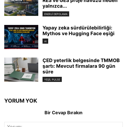
RES ve GES proje havuzu neden
yalnızca...
ENERJI DEPOLAMA
Yapay zeka sürdürülebilirliği:
Mythos ve Hugging Face eşiği
AI
ÇED yeterlik belgesinde TMMOB
şartı: Mevcut firmalara 90 gün
süre
YEŞIL PULSE
YORUM YOK
Bir Cevap Bırakın