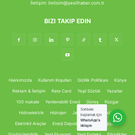
İletişim:
iletisim@yesilhaber.com.tr
BIZI TAKIP EDIN
Hakkımızda
Kullanım Koşulları
Gizlilik Politikası
Künye
Reklam & İletişim
Rate Card
Yeşil Sözlük
Yazarlar
100 makale
Yenilenebilir Enerji
Güneş
Rüzgar
Sohbete
Hidroelektrik
Hidrojen
Jeotermal
Biyokütle
başlamak için
WhatsApp’a
Elektrikli Araçlar
Enerji Depolama
İklim Değişikliği
tıklayın
Sürdürülebilirlik
Yeşil Ekonomi
Yeşil Endeks
Etkinlikller