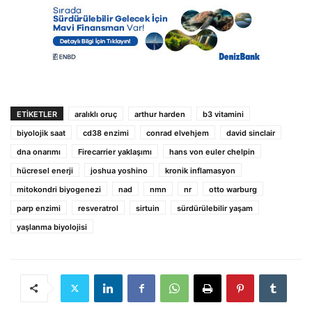
ETIKETLER
aralıklı oruç
arthur harden
b3 vitamini
biyolojik saat
cd38 enzimi
conrad elvehjem
david sinclair
dna onarımı
Firecarrier yaklaşımı
hans von euler chelpin
hücresel enerji
joshua yoshino
kronik inflamasyon
mitokondri biyogenezi
nad
nmn
nr
otto warburg
parp enzimi
resveratrol
sirtuin
sürdürülebilir yaşam
yaşlanma biyolojisi