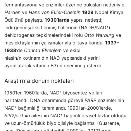
fermantasyonu ve enzimler üzerine buluşları nedeniyle
Harden
ve
Hans von Euler-Chelpin
1929
Nobel Kimya
Ödülü’nü paylaştı.
1930’larda
yapısı netleşti;
indirgenmiş/oksitlenmiş hallerinin (NADH/NAD⁺)
dehidrogenaz tepkimelerindeki rolü
Otto Warburg
ve
meslektaşlarının çalışmalarıyla ortaya kondu.
1937–
1938
’de
Conrad Elvehjem
ve ekibi,
niasin/nikotinamidin NAD yapısındaki yerini
aydınlatarak vitamin B3’ün önemini gösterdi.
Araştırma dönüm noktaları
1950’ler–1960’larda, NAD⁺ biyosentez yolları
haritalandı, DNA onarımında görevli
PARP
enzimlerinin
NAD⁺ bağımlılığı tanımlandı. 1990’lar–2000’lerde,
SIR2/sirtuin
ailesinin NAD⁺ bağımlı deasetilazlar olduğu
ve uzun-ömürlülük biyolojisiyle bağlantısı (Guarente,
Imai, Sinclair vb.) gösterildi. 2000’ler–2010’larda,