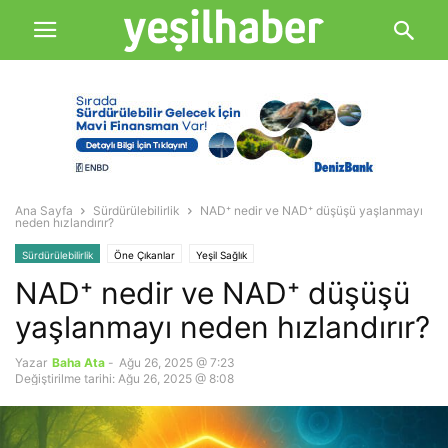
Ana Sayfa
Sürdürülebilirlik
NAD⁺ nedir ve NAD⁺ düşüşü yaşlanmayı
neden hızlandırır?
Sürdürülebilirlik
Öne Çıkanlar
Yeşil Sağlık
NAD⁺ nedir ve NAD⁺ düşüşü
yaşlanmayı neden hızlandırır?
Yazar
Baha Ata
-
Ağu 26, 2025 @ 7:23
Değiştirilme tarihi: Ağu 26, 2025 @ 8:08