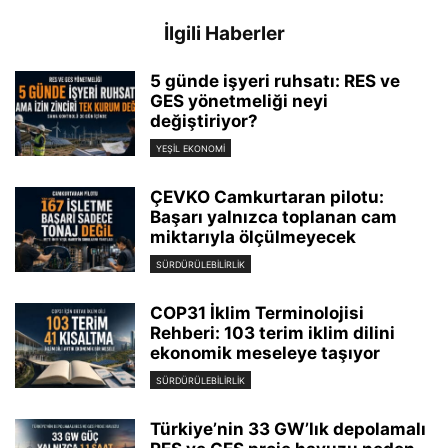
İlgili Haberler
5 günde işyeri ruhsatı: RES ve
GES yönetmeliği neyi
değiştiriyor?
YEŞIL EKONOMI
ÇEVKO Camkurtaran pilotu:
Başarı yalnızca toplanan cam
miktarıyla ölçülmeyecek
SÜRDÜRÜLEBILIRLIK
COP31 İklim Terminolojisi
Rehberi: 103 terim iklim dilini
ekonomik meseleye taşıyor
SÜRDÜRÜLEBILIRLIK
Türkiye’nin 33 GW’lık depolamalı