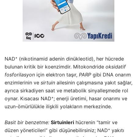
NAD⁺ (nikotinamid adenin dinükleotid), her hücrede
bulunan kritik bir koenzimdir. Mitokondride
oksidatif
fosforilasyon
için elektron taşır,
PARP
gibi DNA onarım
enzimlerinin ve
sirtuin
ailesinin çalışmasına yakıt sağlar,
ayrıca sirkadiyen saat ve metabolik sinyalleşmede rol
oynar. Kısacası NAD⁺; enerji üretimi, hasar onarımı ve
uzun-ömürlülükle ilişkili yolakların merkezinde.
Basit bir benzetme:
Sirtuinleri
hücrenin “tamir ve
düzen yöneticileri” gibi düşünebilirsiniz; NAD⁺ yakıtı