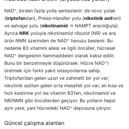
NAD⁺, birden fazla yolla sentezlenir:
de novo
yolak
(
triptofan
dan),
Preiss–Handler
yolu (
nikotinik asit
ten)
ve
salvage
yolu (
nikotinamid
→ NAMPT aracılığıyla).
Ayrıca
NRK
yoluyla
nikotinamid ribozid
(NR) ve ara
ürün
NMN
üzerinden de NAD⁺ havuzu beslenir. Bu
nedenle B3 vitamini ailesi ve ilgili öncüller, hücresel
NAD⁺ dengesinin hammaddeleri olarak kabul edilir.
Bunu bir benzetmeyle düşünürsek: Hücre NAD⁺’ı
üretmek için farklı yakıt istasyonlarına sahip.
Triptofan’dan gelen uzun ve zahmetli bir yol var;
nikotinik asitten gelen orta mesafeli yol var; en kısa ve
hızlı kestirme yol ise vitamin B3’ten, nikotinamid ve
NR/NMN gibi öncüllerden geçiyor. Bu yolların hepsi
aynı yere, yani hücredeki NAD⁺ deposuna çıkıyor.
Güncel çalışma alanları