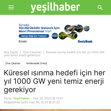
Ana Sayfa
Öne Çıkanlar
Küresel ısınma hedefi için her yıl 1000 GW
yeni temiz enerji gerekiyor
Öne Çıkanlar
Yenilenebilir Enerji
Küresel ısınma hedefi için her
yıl 1000 GW yeni temiz enerji
gerekiyor
Yazar
Yeşil Haber
-
Haz 25, 2023 @ 15:01
Değiştirilme tarihi: Haz 26, 2023 @ 21:22