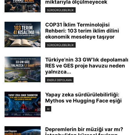
miktarıyla ölçülmeyecek
SÜRDÜRÜLEBILIRLIK
COP31 İklim Terminolojisi
Rehberi: 103 terim iklim dilini
ekonomik meseleye taşıyor
SÜRDÜRÜLEBILIRLIK
Türkiye’nin 33 GW’lık depolamalı
RES ve GES proje havuzu neden
yalnızca...
ENERJI DEPOLAMA
Yapay zeka sürdürülebilirliği:
Mythos ve Hugging Face eşiği
AI
Depremlerin bir müziği var mı?