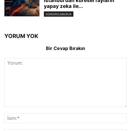
İstanbul’dan küresel fayların
yapay zeka ile...
SÜRDÜRÜLEBILIRLIK
YORUM YOK
Bir Cevap Bırakın