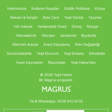
Hakkımızda
Kullanım Koşulları
Gizlilik Politikası
Künye
Reklam & İletişim
Rate Card
Yeşil Sözlük
Yazarlar
100 makale
Yenilenebilir Enerji
Güneş
Rüzgar
Hidroelektrik
Hidrojen
Jeotermal
Biyokütle
Elektrikli Araçlar
Enerji Depolama
İklim Değişikliği
Sürdürülebilirlik
Yeşil Ekonomi
Yeşil Endeks
Etkinlikller
İnsan Kaynakları
Röportajlar
Yeşil Haber’den
© 2026 Yeşil Haber
Bir Magrus projesidir.
Tel & WhatsApp:
0538 810 8732