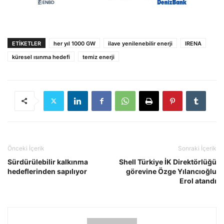
ETIKETLER
her yıl 1000 GW
ilave yenilenebilir enerji
IRENA
küresel ısınma hedefi
temiz enerji
Önceki İçerik
Sonraki İçerik
Sürdürülebilir kalkınma
Shell Türkiye İK Direktörlüğü
hedeflerinden sapılıyor
görevine Özge Yılancıoğlu
Erol atandı