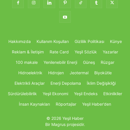
Hakkımızda
Kullanım Koşulları
Gizlilik Politikası
Künye
Reklam & İletişim
Rate Card
Yeşil Sözlük
Yazarlar
100 makale
Yenilenebilir Enerji
Güneş
Rüzgar
Hidroelektrik
Hidrojen
Jeotermal
Biyokütle
Elektrikli Araçlar
Enerji Depolama
İklim Değişikliği
Sürdürülebilirlik
Yeşil Ekonomi
Yeşil Endeks
Etkinlikller
İnsan Kaynakları
Röportajlar
Yeşil Haber’den
© 2026 Yeşil Haber
Bir Magrus projesidir.