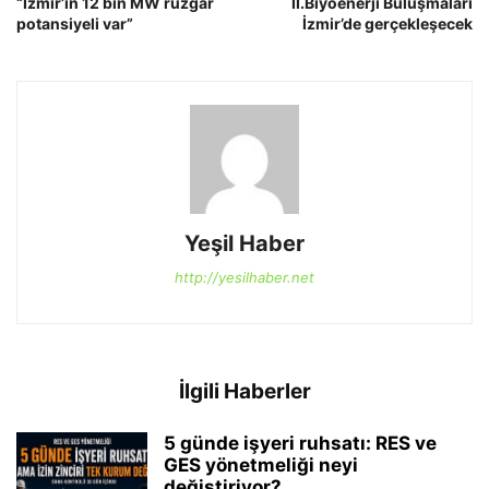
“İzmir’in 12 bin MW rüzgar
II.Biyoenerji Buluşmaları
potansiyeli var”
İzmir’de gerçekleşecek
Yeşil Haber
http://yesilhaber.net
İlgili Haberler
5 günde işyeri ruhsatı: RES ve
GES yönetmeliği neyi
değiştiriyor?