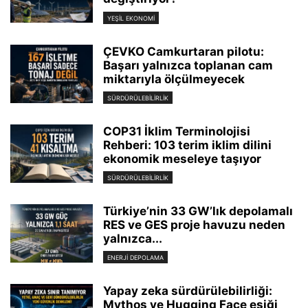
YEŞIL EKONOMI
ÇEVKO Camkurtaran pilotu:
Başarı yalnızca toplanan cam
miktarıyla ölçülmeyecek
SÜRDÜRÜLEBILIRLIK
COP31 İklim Terminolojisi
Rehberi: 103 terim iklim dilini
ekonomik meseleye taşıyor
SÜRDÜRÜLEBILIRLIK
Türkiye’nin 33 GW’lık depolamalı
RES ve GES proje havuzu neden
yalnızca...
ENERJI DEPOLAMA
Yapay zeka sürdürülebilirliği:
Mythos ve Hugging Face eşiği