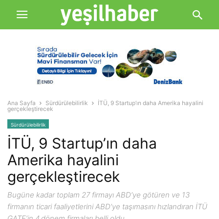
Ana Sayfa
Sürdürülebilirlik
İTÜ, 9 Startup’ın daha Amerika hayalini
gerçekleştirecek
Sürdürülebilirlik
İTÜ, 9 Startup’ın daha
Amerika hayalini
gerçekleştirecek
Bugüne kadar toplam 27 firmayı ABD’ye götüren ve 13
firmanın ticari faaliyetlerini ABD’ye taşımasını hızlandıran İTÜ
GATE’in 4.dönem firmaları belli oldu.