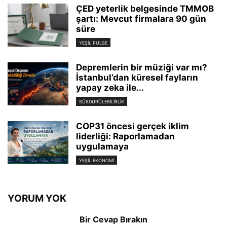
ÇED yeterlik belgesinde TMMOB
şartı: Mevcut firmalara 90 gün
süre
YEŞIL PULSE
Depremlerin bir müziği var mı?
İstanbul’dan küresel fayların
yapay zeka ile...
SÜRDÜRÜLEBILIRLIK
COP31 öncesi gerçek iklim
liderliği: Raporlamadan
uygulamaya
YEŞIL EKONOMI
YORUM YOK
Bir Cevap Bırakın