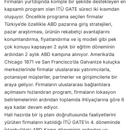
Firmaları yurtdışında komple bir şekilde destekleyen en
kapsamlı program olan İTÜ GATE süreci iki kısımdan
oluşuyor. Öncelikle programa seçilen firmalar
Türkiye’de özellikle ABD pazarına giriş stratejileri,
pazar araştırması, ürünün rekabetçi avantajlarını
konumlandırma, fiyatlandırma ve iş modeli gibi pek
çok konuyu kapsayan 2 aylık bir eğitim döneminin
ardından 2 aylık ABD kampına alınıyor. Amerika’da
Chicago 1871 ve San Francisco’da Galvanize kuluçka
merkezlerinde firmalar uluslararası yatırımcılarla,
potansiyel müşteriler, partnerler ve girişimcilerle bir
araya geliyor. Firmaların uluslararası bağlantılara
açılmasını hızlandıran program, firmaların lokasyon
belirlemelerinin ardından toplamda ihtiyaçlarına göre 6
aya kadar devam ediyor.
Hali hazırda bir iş planı doğrultusunda faaliyetlerini
yürüten firmaların katıldığı İTÜ GATE’in 4. döneminde
İstanbul’daki ABD Kamp döneminin ardından ve