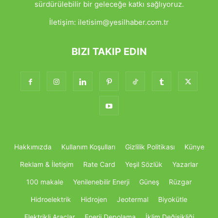
sürdürülebilir bir geleceğe katkı sağlıyoruz.
İletişim:
iletisim@yesilhaber.com.tr
BIZI TAKIP EDIN
Hakkımızda
Kullanım Koşulları
Gizlilik Politikası
Künye
Reklam & İletişim
Rate Card
Yeşil Sözlük
Yazarlar
100 makale
Yenilenebilir Enerji
Güneş
Rüzgar
Hidroelektrik
Hidrojen
Jeotermal
Biyokütle
Elektrikli Araçlar
Enerji Depolama
İklim Değişikliği