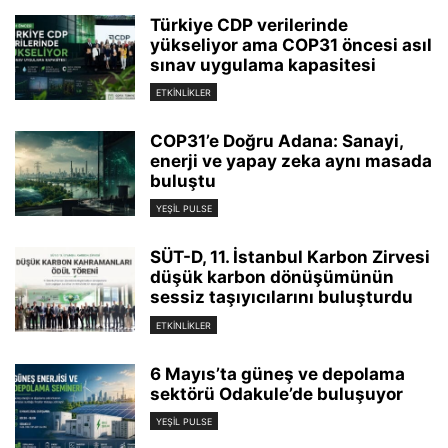
Türkiye CDP verilerinde
yükseliyor ama COP31 öncesi asıl
sınav uygulama kapasitesi
ETKINLIKLER
COP31’e Doğru Adana: Sanayi,
enerji ve yapay zeka aynı masada
buluştu
YEŞIL PULSE
SÜT-D, 11. İstanbul Karbon Zirvesi
düşük karbon dönüşümünün
sessiz taşıyıcılarını buluşturdu
ETKINLIKLER
6 Mayıs’ta güneş ve depolama
sektörü Odakule’de buluşuyor
YEŞIL PULSE