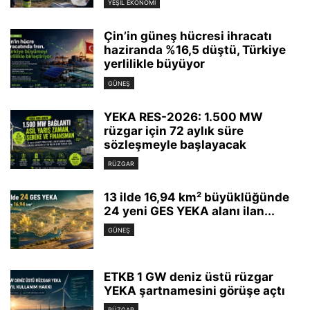
YEŞIL EKONOMI
Çin’in güneş hücresi ihracatı
haziranda %16,5 düştü, Türkiye
yerlilikle büyüyor
GÜNEŞ
YEKA RES-2026: 1.500 MW
rüzgar için 72 aylık süre
sözleşmeyle başlayacak
RÜZGAR
13 ilde 16,94 km² büyüklüğünde
24 yeni GES YEKA alanı ilan...
GÜNEŞ
ETKB 1 GW deniz üstü rüzgar
YEKA şartnamesini görüşe açtı
RÜZGAR