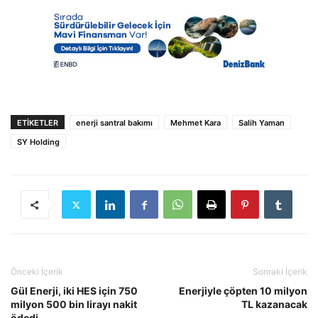
ETIKETLER
enerji santral bakımı
Mehmet Kara
Salih Yaman
SY Holding
Önceki İçerik
Sonraki İçerik
Gül Enerji, iki HES için 750
Enerjiyle çöpten 10 milyon
milyon 500 bin lirayı nakit
TL kazanacak
ödedi