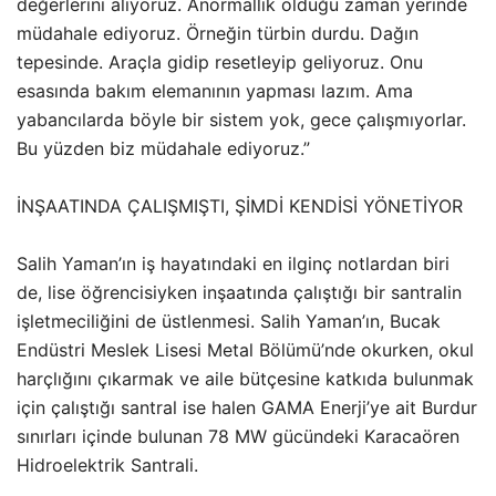
değerlerini alıyoruz. Anormallik olduğu zaman yerinde
müdahale ediyoruz. Örneğin türbin durdu. Dağın
tepesinde. Araçla gidip resetleyip geliyoruz. Onu
esasında bakım elemanının yapması lazım. Ama
yabancılarda böyle bir sistem yok, gece çalışmıyorlar.
Bu yüzden biz müdahale ediyoruz.”
İNŞAATINDA ÇALIŞMIŞTI, ŞİMDİ KENDİSİ YÖNETİYOR
Salih Yaman’ın iş hayatındaki en ilginç notlardan biri
de, lise öğrencisiyken inşaatında çalıştığı bir santralin
işletmeciliğini de üstlenmesi. Salih Yaman’ın, Bucak
Endüstri Meslek Lisesi Metal Bölümü’nde okurken, okul
harçlığını çıkarmak ve aile bütçesine katkıda bulunmak
için çalıştığı santral ise halen GAMA Enerji’ye ait Burdur
sınırları içinde bulunan 78 MW gücündeki Karacaören
Hidroelektrik Santrali.