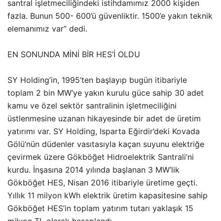
santral işletmeciliğindeki istihdamımız 2000 kişiden
fazla. Bunun 500- 600’ü güvenliktir. 1500’e yakın teknik
elemanımız var” dedi.
EN SONUNDA MİNİ BİR HES’İ OLDU
SY Holding’in, 1995’ten başlayıp bugün itibariyle
toplam 2 bin MW’ye yakın kurulu güce sahip 30 adet
kamu ve özel sektör santralinin işletmeciliğini
üstlenmesine uzanan hikayesinde bir adet de üretim
yatırımı var. SY Holding, Isparta Eğirdir’deki Kovada
Gölü’nün düdenler vasıtasıyla kaçan suyunu elektriğe
çevirmek üzere Gökböğet Hidroelektrik Santrali’ni
kurdu. İnşasına 2014 yılında başlanan 3 MW’lik
Gökböğet HES, Nisan 2016 itibariyle üretime geçti.
Yıllık 11 milyon kWh elektrik üretim kapasitesine sahip
Gökböğet HES’in toplam yatırım tutarı yaklaşık 15