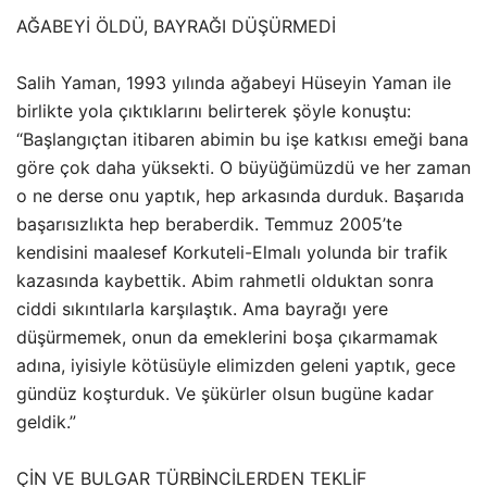
AĞABEYİ ÖLDÜ, BAYRAĞI DÜŞÜRMEDİ
Salih Yaman, 1993 yılında ağabeyi Hüseyin Yaman ile
birlikte yola çıktıklarını belirterek şöyle konuştu:
“Başlangıçtan itibaren abimin bu işe katkısı emeği bana
göre çok daha yüksekti. O büyüğümüzdü ve her zaman
o ne derse onu yaptık, hep arkasında durduk. Başarıda
başarısızlıkta hep beraberdik. Temmuz 2005’te
kendisini maalesef Korkuteli-Elmalı yolunda bir trafik
kazasında kaybettik. Abim rahmetli olduktan sonra
ciddi sıkıntılarla karşılaştık. Ama bayrağı yere
düşürmemek, onun da emeklerini boşa çıkarmamak
adına, iyisiyle kötüsüyle elimizden geleni yaptık, gece
gündüz koşturduk. Ve şükürler olsun bugüne kadar
geldik.”
ÇİN VE BULGAR TÜRBİNCİLERDEN TEKLİF