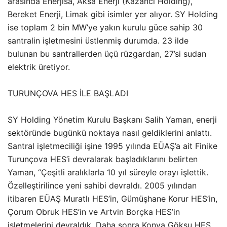
arasında Enerjisa, Aksa Enerji (Kazancı Holding),
Bereket Enerji, Limak gibi isimler yer alıyor. SY Holding
ise toplam 2 bin MW’ye yakın kurulu güce sahip 30
santralin işletmesini üstlenmiş durumda. 23 ilde
bulunan bu santrallerden üçü rüzgardan, 27’si sudan
elektrik üretiyor.
TURUNÇOVA HES İLE BAŞLADI
SY Holding Yönetim Kurulu Başkanı Salih Yaman, enerji
sektöründe bugünkü noktaya nasıl geldiklerini anlattı.
Santral işletmeciliği işine 1995 yılında EÜAŞ’a ait Finike
Turunçova HES’i devralarak başladıklarını belirten
Yaman, “Çeşitli aralıklarla 10 yıl süreyle orayı işlettik.
Özelleştirilince yeni sahibi devraldı. 2005 yılından
itibaren EÜAŞ Muratlı HES’in, Gümüşhane Korur HES’in,
Çorum Obruk HES’in ve Artvin Borçka HES’in
işletmelerini devraldık. Daha sonra Konya Göksu HES,