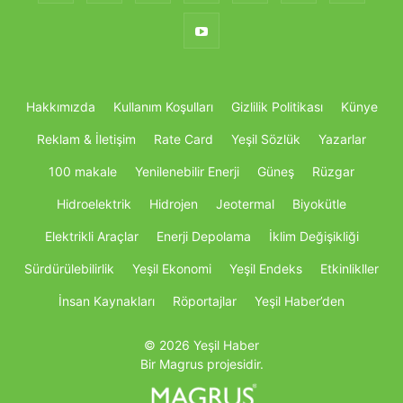
Hakkımızda
Kullanım Koşulları
Gizlilik Politikası
Künye
Reklam & İletişim
Rate Card
Yeşil Sözlük
Yazarlar
100 makale
Yenilenebilir Enerji
Güneş
Rüzgar
Hidroelektrik
Hidrojen
Jeotermal
Biyokütle
Elektrikli Araçlar
Enerji Depolama
İklim Değişikliği
Sürdürülebilirlik
Yeşil Ekonomi
Yeşil Endeks
Etkinlikller
İnsan Kaynakları
Röportajlar
Yeşil Haber’den
© 2026 Yeşil Haber
Bir Magrus projesidir.