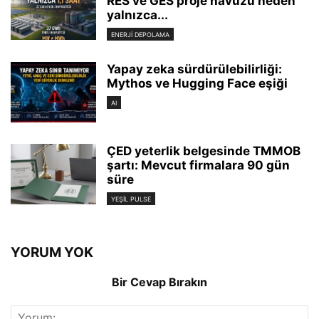
RES ve GES proje havuzu neden
yalnızca...
ENERJI DEPOLAMA
Yapay zeka sürdürülebilirliği:
Mythos ve Hugging Face eşiği
AI
ÇED yeterlik belgesinde TMMOB
şartı: Mevcut firmalara 90 gün
süre
YEŞIL PULSE
YORUM YOK
Bir Cevap Bırakın