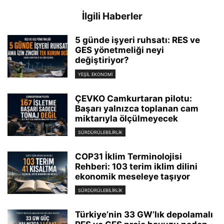
İlgili Haberler
5 günde işyeri ruhsatı: RES ve
GES yönetmeliği neyi
değiştiriyor?
YEŞIL EKONOMI
ÇEVKO Camkurtaran pilotu:
Başarı yalnızca toplanan cam
miktarıyla ölçülmeyecek
SÜRDÜRÜLEBILIRLIK
COP31 İklim Terminolojisi
Rehberi: 103 terim iklim dilini
ekonomik meseleye taşıyor
SÜRDÜRÜLEBILIRLIK
Türkiye’nin 33 GW’lık depolamalı