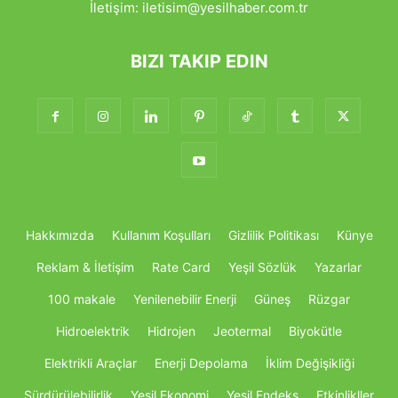
İletişim:
iletisim@yesilhaber.com.tr
BIZI TAKIP EDIN
Hakkımızda
Kullanım Koşulları
Gizlilik Politikası
Künye
Reklam & İletişim
Rate Card
Yeşil Sözlük
Yazarlar
100 makale
Yenilenebilir Enerji
Güneş
Rüzgar
Hidroelektrik
Hidrojen
Jeotermal
Biyokütle
Elektrikli Araçlar
Enerji Depolama
İklim Değişikliği
Sürdürülebilirlik
Yeşil Ekonomi
Yeşil Endeks
Etkinlikller