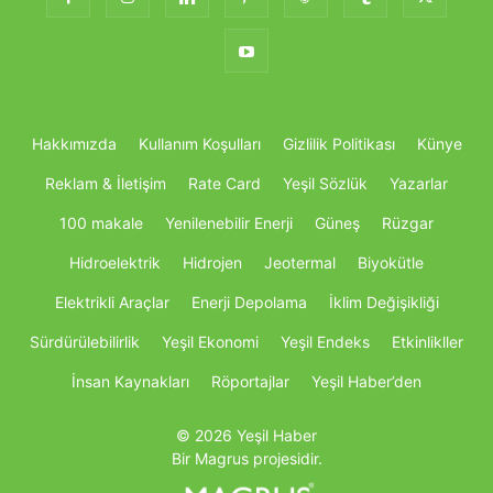
Hakkımızda
Kullanım Koşulları
Gizlilik Politikası
Künye
Reklam & İletişim
Rate Card
Yeşil Sözlük
Yazarlar
100 makale
Yenilenebilir Enerji
Güneş
Rüzgar
Hidroelektrik
Hidrojen
Jeotermal
Biyokütle
Elektrikli Araçlar
Enerji Depolama
İklim Değişikliği
Sürdürülebilirlik
Yeşil Ekonomi
Yeşil Endeks
Etkinlikller
İnsan Kaynakları
Röportajlar
Yeşil Haber’den
© 2026 Yeşil Haber
Bir Magrus projesidir.