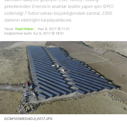
şirketlerinden Enervis’in anahtar teslimi yapım işini (EPC)
üstlendiği 7 futbol sahası büyüklüğündeki santral, 2300
dairenin elektriğini karşılayabilecek.
Yazar
Yeşil Haber
-
Haz 8, 2017 @ 11:31
Değiştirilme tarihi: Eyl 9, 2017 @ 18:51
DCIM100MEDIADJI_0017.JPG