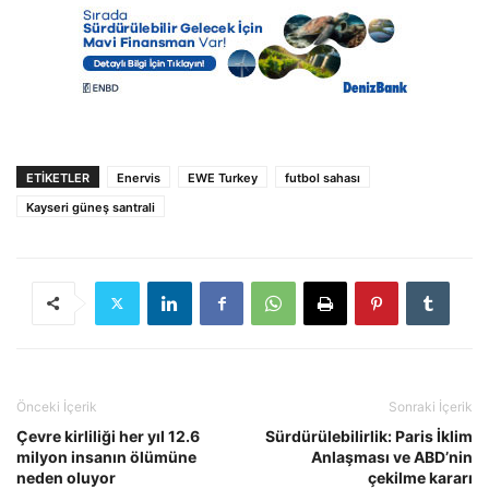
ETIKETLER
Enervis
EWE Turkey
futbol sahası
Kayseri güneş santrali
Önceki İçerik
Sonraki İçerik
Çevre kirliliği her yıl 12.6
Sürdürülebilirlik: Paris İklim
milyon insanın ölümüne
Anlaşması ve ABD’nin
neden oluyor
çekilme kararı