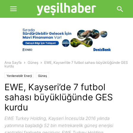
Ana Sayfa
Güneş
EWE, Kayseri’de 7 futbol sahası büyüklüğünde GES
kurdu
Yenilenebilir Enerji
Güneş
EWE, Kayseri’de 7 futbol
sahası büyüklüğünde GES
kurdu
EWE Turkey Holding, Kayseri İncesu’da 2016 yılında
yatırımına başladığı 52 bin metrekarelik güneş enerjisi
santralini faaliyete geçiriyor. EWE Turkey Holding