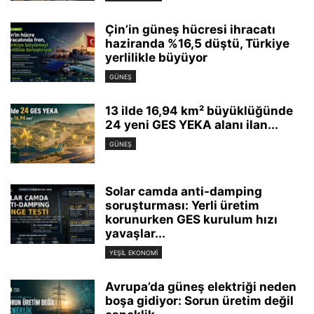
Çin’in güneş hücresi ihracatı
haziranda %16,5 düştü, Türkiye
yerlilikle büyüyor
GÜNEŞ
13 ilde 16,94 km² büyüklüğünde
24 yeni GES YEKA alanı ilan...
GÜNEŞ
Solar camda anti-damping
soruşturması: Yerli üretim
korunurken GES kurulum hızı
yavaşlar...
YEŞIL EKONOMI
Avrupa’da güneş elektriği neden
boşa gidiyor: Sorun üretim değil