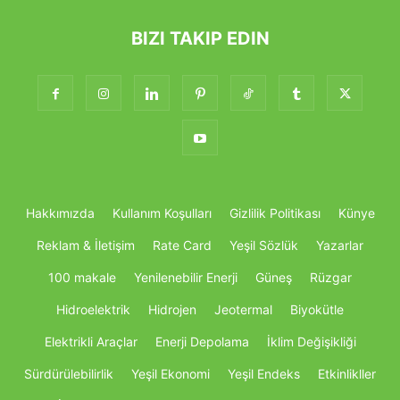
BIZI TAKIP EDIN
Hakkımızda
Kullanım Koşulları
Gizlilik Politikası
Künye
Reklam & İletişim
Rate Card
Yeşil Sözlük
Yazarlar
100 makale
Yenilenebilir Enerji
Güneş
Rüzgar
Hidroelektrik
Hidrojen
Jeotermal
Biyokütle
Elektrikli Araçlar
Enerji Depolama
İklim Değişikliği
Sürdürülebilirlik
Yeşil Ekonomi
Yeşil Endeks
Etkinlikller