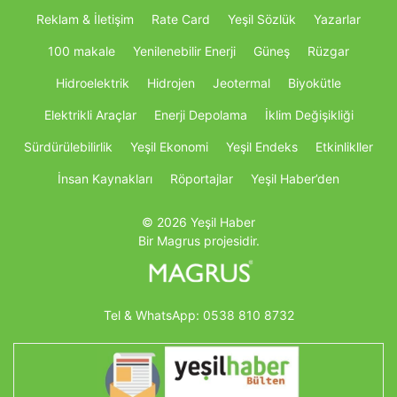
Reklam & İletişim
Rate Card
Yeşil Sözlük
Yazarlar
100 makale
Yenilenebilir Enerji
Güneş
Rüzgar
Hidroelektrik
Hidrojen
Jeotermal
Biyokütle
Elektrikli Araçlar
Enerji Depolama
İklim Değişikliği
Sürdürülebilirlik
Yeşil Ekonomi
Yeşil Endeks
Etkinlikller
İnsan Kaynakları
Röportajlar
Yeşil Haber’den
© 2026 Yeşil Haber
Bir Magrus projesidir.
Tel & WhatsApp:
0538 810 8732