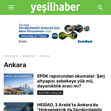
Ana Sayfa
Etiketler
Ankara
Ankara
EPDK raporundan okumalar: Şarj
altyapısı şebekeye yük mü,
dayanıklılık aracı mı?
ELEKTRIKLI ARAÇLAR
HESİAD, 3 Aralık’ta Ankara’da
“Hidroelektrik ile Sürdürülebilir