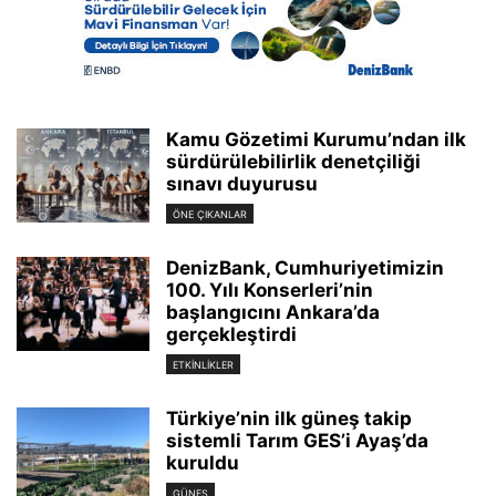
Kamu Gözetimi Kurumu’ndan ilk
sürdürülebilirlik denetçiliği
sınavı duyurusu
ÖNE ÇIKANLAR
DenizBank, Cumhuriyetimizin
100. Yılı Konserleri’nin
başlangıcını Ankara’da
gerçekleştirdi
ETKINLIKLER
Türkiye’nin ilk güneş takip
sistemli Tarım GES’i Ayaş’da
kuruldu
GÜNEŞ