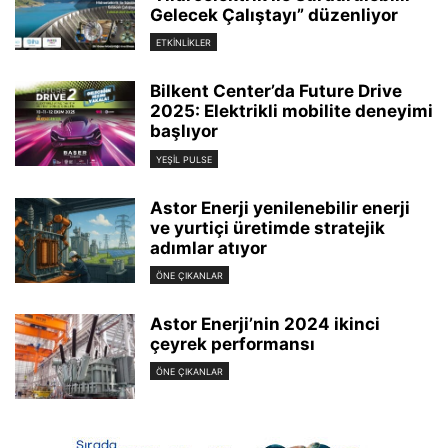
Gelecek Çalıştayı” düzenliyor
ETKINLIKLER
Bilkent Center’da Future Drive
2025: Elektrikli mobilite deneyimi
başlıyor
YEŞIL PULSE
Astor Enerji yenilenebilir enerji
ve yurtiçi üretimde stratejik
adımlar atıyor
ÖNE ÇIKANLAR
Astor Enerji’nin 2024 ikinci
çeyrek performansı
ÖNE ÇIKANLAR