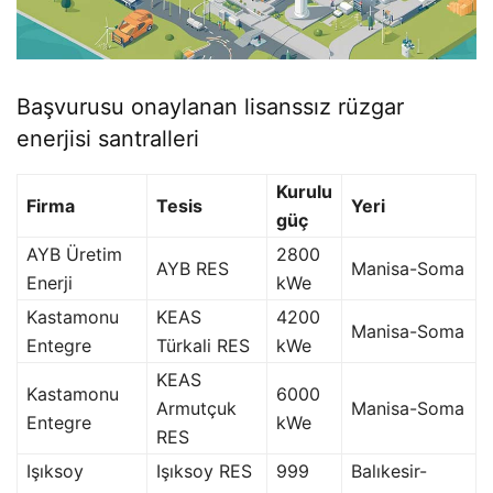
Başvurusu onaylanan lisanssız rüzgar
enerjisi santralleri
Kurulu
Firma
Tesis
Yeri
güç
AYB Üretim
2800
AYB RES
Manisa-Soma
Enerji
kWe
Kastamonu
KEAS
4200
Manisa-Soma
Entegre
Türkali RES
kWe
KEAS
Kastamonu
6000
Armutçuk
Manisa-Soma
Entegre
kWe
RES
Işıksoy
Işıksoy RES
999
Balıkesir-