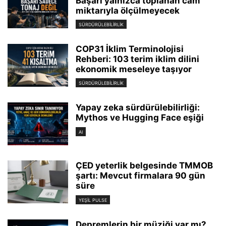
Başarı yalnızca toplanan cam
miktarıyla ölçülmeyecek
SÜRDÜRÜLEBILIRLIK
COP31 İklim Terminolojisi
Rehberi: 103 terim iklim dilini
ekonomik meseleye taşıyor
SÜRDÜRÜLEBILIRLIK
Yapay zeka sürdürülebilirliği:
Mythos ve Hugging Face eşiği
AI
ÇED yeterlik belgesinde TMMOB
şartı: Mevcut firmalara 90 gün
süre
YEŞIL PULSE
Depremlerin bir müziği var mı?