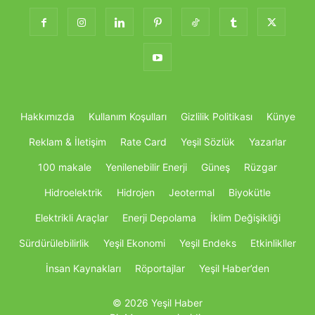
Hakkımızda
Kullanım Koşulları
Gizlilik Politikası
Künye
Reklam & İletişim
Rate Card
Yeşil Sözlük
Yazarlar
100 makale
Yenilenebilir Enerji
Güneş
Rüzgar
Hidroelektrik
Hidrojen
Jeotermal
Biyokütle
Elektrikli Araçlar
Enerji Depolama
İklim Değişikliği
Sürdürülebilirlik
Yeşil Ekonomi
Yeşil Endeks
Etkinlikller
İnsan Kaynakları
Röportajlar
Yeşil Haber’den
© 2026 Yeşil Haber