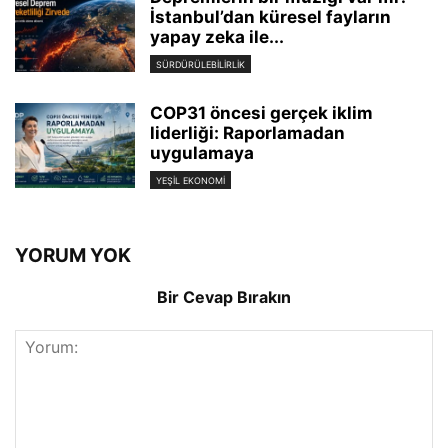
İstanbul’dan küresel fayların
yapay zeka ile...
SÜRDÜRÜLEBILIRLIK
COP31 öncesi gerçek iklim
liderliği: Raporlamadan
uygulamaya
YEŞIL EKONOMI
YORUM YOK
Bir Cevap Bırakın