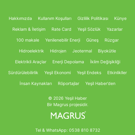
Hakkımızda
Kullanım Koşulları
Gizlilik Politikası
Künye
Reklam & İletişim
Rate Card
Yeşil Sözlük
Yazarlar
100 makale
Yenilenebilir Enerji
Güneş
Rüzgar
Hidroelektrik
Hidrojen
Jeotermal
Biyokütle
Elektrikli Araçlar
Enerji Depolama
İklim Değişikliği
Sürdürülebilirlik
Yeşil Ekonomi
Yeşil Endeks
Etkinlikller
İnsan Kaynakları
Röportajlar
Yeşil Haber’den
© 2026 Yeşil Haber
Bir Magrus projesidir.
Tel & WhatsApp:
0538 810 8732