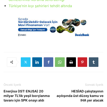
Türkiye’nin kıyı şehirleri tehdit altında
Önceki İçerik
Sonraki İçerik
Enerjisa (IST: ENJSA) 20
HESİAD çalıştayının
milyar TL’lik yeşil borçlanma
açılışında üst düzey kamu ve
tavanı için SPK onayı aldı
IHA yer alacak