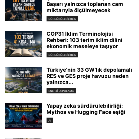
Başarı yalnızca toplanan cam
miktarıyla ölçülmeyecek
SÜRDÜRÜLEBILIRLIK
COP31 İklim Terminolojisi
Rehberi: 103 terim iklim dilini
ekonomik meseleye taşıyor
SÜRDÜRÜLEBILIRLIK
Türkiye’nin 33 GW’lık depolamalı
RES ve GES proje havuzu neden
yalnızca...
ENERJI DEPOLAMA
Yapay zeka sürdürülebilirliği:
Mythos ve Hugging Face eşiği
AI