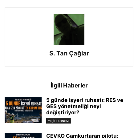
S. Tan Çağlar
İlgili Haberler
5 günde işyeri ruhsatı: RES ve
GES yönetmeliği neyi
değiştiriyor?
YEŞIL EKONOMI
ÇEVKO Camkurtaran pilotu: