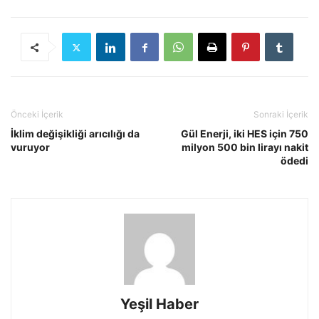
Önceki İçerik
Sonraki İçerik
İklim değişikliği arıcılığı da
Gül Enerji, iki HES için 750
vuruyor
milyon 500 bin lirayı nakit
ödedi
Yeşil Haber