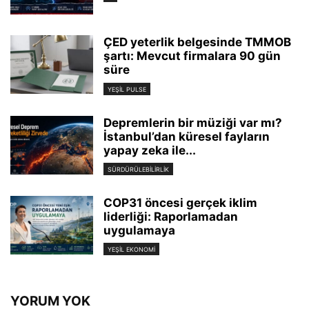
ÇED yeterlik belgesinde TMMOB
şartı: Mevcut firmalara 90 gün
süre
YEŞIL PULSE
Depremlerin bir müziği var mı?
İstanbul’dan küresel fayların
yapay zeka ile...
SÜRDÜRÜLEBILIRLIK
COP31 öncesi gerçek iklim
liderliği: Raporlamadan
uygulamaya
YEŞIL EKONOMI
YORUM YOK