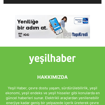
HAKKIMIZDA
Yeşil Haber, çevre dostu yaşam, sürdürülebilirlik, yeşil
ekonomi, yeşil endeks ve yeşil hisseler gibi konularda en
güncel haberleri sunar. Elektrikli araçlardan yenilenebilir
enerjiye kadar geniş bir yelpazede içerik üreterek çevre