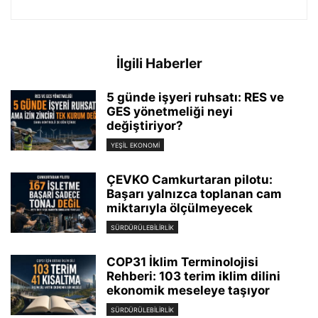
İlgili Haberler
5 günde işyeri ruhsatı: RES ve
GES yönetmeliği neyi
değiştiriyor?
YEŞIL EKONOMI
ÇEVKO Camkurtaran pilotu:
Başarı yalnızca toplanan cam
miktarıyla ölçülmeyecek
SÜRDÜRÜLEBILIRLIK
COP31 İklim Terminolojisi
Rehberi: 103 terim iklim dilini
ekonomik meseleye taşıyor
SÜRDÜRÜLEBILIRLIK