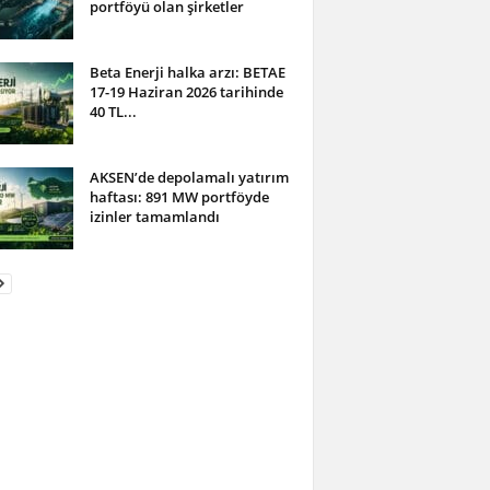
portföyü olan şirketler
Beta Enerji halka arzı: BETAE
17-19 Haziran 2026 tarihinde
40 TL...
AKSEN’de depolamalı yatırım
haftası: 891 MW portföyde
izinler tamamlandı