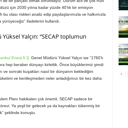
n de bir parçası olmak zorundayız. Durum acil ve çok hızlı
üzü için 2030 yılına kadar yüzde 40’lık bir emisyon
 bu olası riskleri analiz edip paydaşlarımızla ve halkımızla
yürüyeceğiz” ifadelerini kullandı.
ü Yüksel Yalçın: “SECAP toplumun
tanbul Enerji A.Ş.
Genel Müdürü Yüksel Yalçın ise “1760’lı
ra hep beraber dünyayı kirlettik. Önce büyüklerimiz şimdi
zı ve sonraki kuşakları nasıl bir dünyanın beklediğini
 tüketimi ve kentleşmeden neler anladığımızı bir kez daha
m Eylem Planı hakikaten çok önemli. SECAP sadece bir
revi. Ya yeşil bir gelecek ya da kaynakları tükenmiş bir
k” şeklinde konuştu.