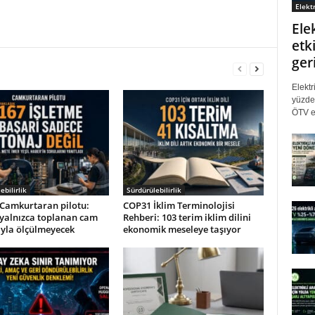
Elektr
Ele
etki
ger
Elektr
yüzde 
ÖTV eş
ebilirlik
Sürdürülebilirlik
Camkurtaran pilotu:
COP31 İklim Terminolojisi
 yalnızca toplanan cam
Rehberi: 103 terim iklim dilini
ıyla ölçülmeyecek
ekonomik meseleye taşıyor