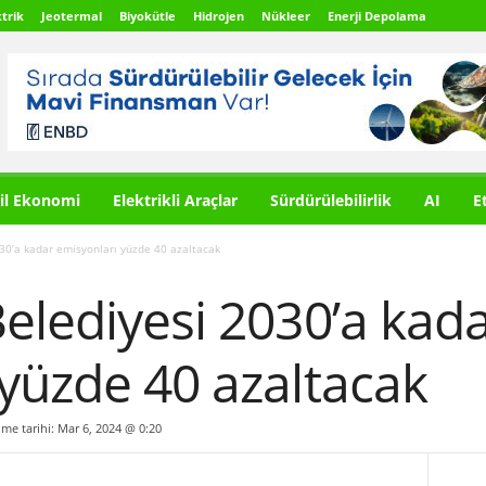
trik
Jeotermal
Biyokütle
Hidrojen
Nükleer
Enerji Depolama
il Ekonomi
Elektrikli Araçlar
Sürdürülebilirlik
AI
E
30’a kadar emisyonları yüzde 40 azaltacak
elediyesi 2030’a kad
yüzde 40 azaltacak
ilme tarihi: Mar 6, 2024 @ 0:20