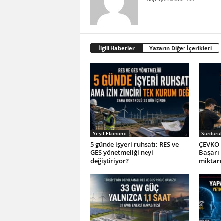
İlgili Haberler
Yazarın Diğer İçerikleri
Yeşil Ekonomi
Sürdürül
5 günde işyeri ruhsatı: RES ve
ÇEVKO 
GES yönetmeliği neyi
Başarı
değiştiriyor?
miktar