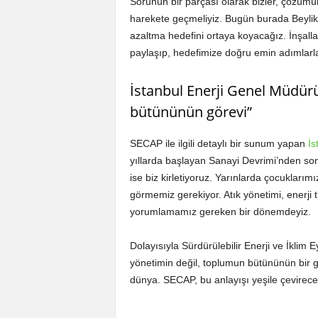
Sorunun bir parçası olarak bizler, çözümü
harekete geçmeliyiz. Bugün burada Beylikd
azaltma hedefini ortaya koyacağız. İnşallah
paylaşıp, hedefimize doğru emin adımlarla 
İstanbul Enerji Genel Müdür
bütününün görevi”
SECAP ile ilgili detaylı bir sunum yapan
İs
yıllarda başlayan Sanayi Devrimi’nden son
ise biz kirletiyoruz. Yarınlarda çocuklarımı
görmemiz gerekiyor. Atık yönetimi, enerji
yorumlamamız gereken bir dönemdeyiz.
Dolayısıyla Sürdürülebilir Enerji ve İkli
yönetimin değil, toplumun bütününün bir gö
dünya. SECAP, bu anlayışı yeşile çevirece