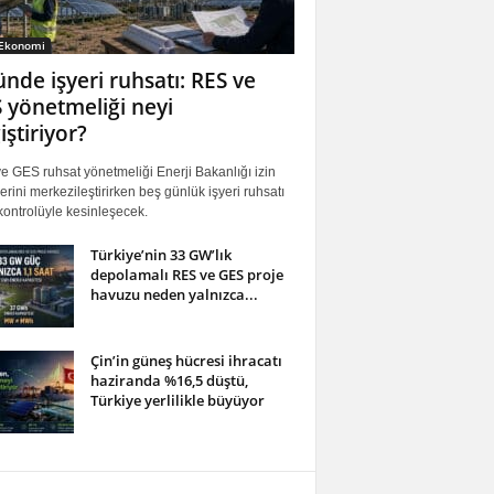
 Ekonomi
ünde işyeri ruhsatı: RES ve
 yönetmeliği neyi
iştiriyor?
 GES ruhsat yönetmeliği Enerji Bakanlığı izin
erini merkezileştirirken beş günlük işyeri ruhsatı
ontrolüyle kesinleşecek.
Türkiye’nin 33 GW’lık
depolamalı RES ve GES proje
havuzu neden yalnızca...
Çin’in güneş hücresi ihracatı
haziranda %16,5 düştü,
Türkiye yerlilikle büyüyor