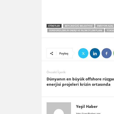
ETIKETLER
BEYLIKDÜZÜ BELEDIYESI
EMISYON AZAL
SÜRDÜRÜLEBILIR ENERJI VE İKLIM EYLEM PLANI
YÜKSE
Paylaş
Önceki İçerik
Dünyanın en büyük offshore rüzga
enerjisi projeleri krizin ortasında
Yeşil Haber
http://yesilhaber.net