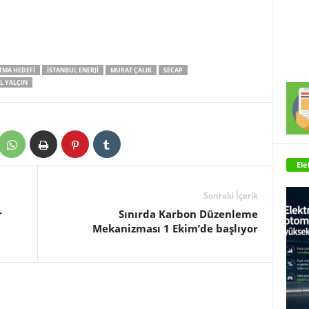
TMA HEDEFI
İSTANBUL ENERJI
MURAT ÇALIK
SECAP
L YALÇIN
Ele
Sonraki İçerik
r
Sınırda Karbon Düzenleme
Mekanizması 1 Ekim’de başlıyor