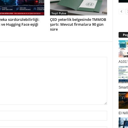
Yeşil Pulse
eka sürdürülebilirliği:
ÇED yeterlik belgesinde TMMOB
ve Hugging Face eşiği
şartı: Mevcut firmalara 90 gün
süre
Pop
A101’d
Smart
El Niñ