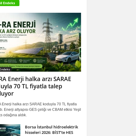
il Endeks
 Endeks
RA Enerji halka arzı SARAE
uyla 70 TL fiyatla talep
luyor
 Enerji halka arzı SARAE koduyla 70 TL fiyatla
ı. Enerji altyapısı GES çeliği ve CBAM etkisi Yeşil
s odağına aldık.
Borsa İstanbul hidroelektrik
hisseleri 2026: BİST’te HES