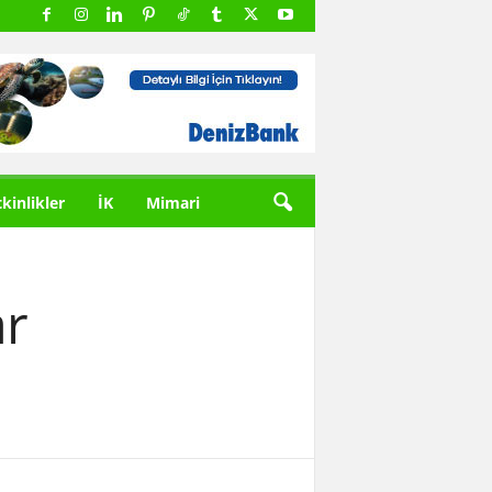
tkinlikler
İK
Mimari
ar