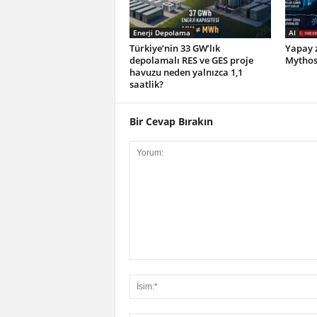
Enerji Depolama
AI
Türkiye’nin 33 GW’lık
Yapay z
depolamalı RES ve GES proje
Mythos 
havuzu neden yalnızca 1,1
saatlik?
Bir Cevap Bırakın