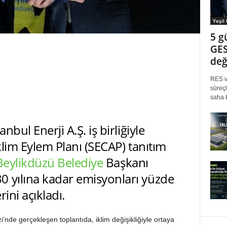
Yeşil
5 g
GES
değ
RES ve
süreçl
saha k
nbul Enerji A.Ş. iş birliğiyle
İklim Eylem Planı (SECAP) tanıtım
Beylikdüzü Belediye
Başkanı
0 yılına kadar emisyonları yüzde
ini açıkladı.
’nde gerçekleşen toplantıda, iklim değişikliğiyle ortaya