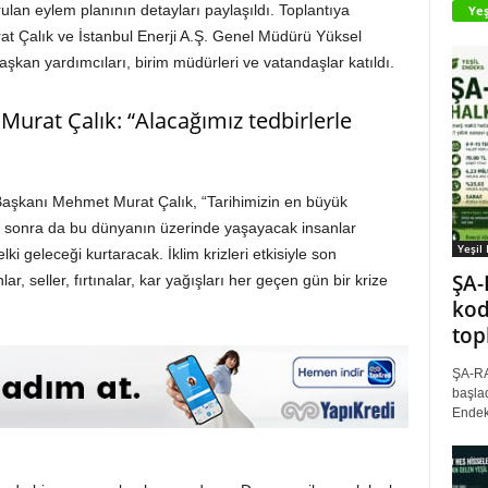
urulan eylem planının detayları paylaşıldı. Toplantıya
Yeş
 Çalık ve İstanbul Enerji A.Ş. Genel Müdürü Yüksel
aşkan yardımcıları, birim müdürleri ve vatandaşlar katıldı.
Murat Çalık: “Alacağımız tedbirlerle
aşkanı Mehmet Murat Çalık, “Tarihimizin en büyük
den sonra da bu dünyanın üzerinde yaşayacak insanlar
Yeşil
ki geleceği kurtaracak. İklim krizleri etkisiyle son
ŞA-
 seller, fırtınalar, kar yağışları her geçen gün bir krize
kod
top
ŞA-RA
başlad
Endek