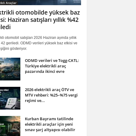
ikli Araçlar
ktrikli otomobilde yüksek baz
si: Haziran satışları yıllık %42
iledi
ikli otomobil satışları 2026 Haziran ayında yıllık
42 geriledi. ODMD verileri yüksek baz etkisi ve
iğini gösteriyor.
ODMD verileri ve Togg-CATL:
Türkiye elektrikli araç
pazarında ikinci evre
2026 elektrikli araç ÖTV ve
MTV rehberi: %25–%75 vergi
rejimi ve...
Kurban Bayramı tatilinde
elektrikli araçlar için yeni
sınav şarj altyapısı olabilir