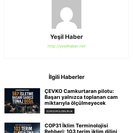
Yeşil Haber
http://yesilhaber.net
İlgili Haberler
ÇEVKO Camkurtaran pilotu:
Başarı yalnızca toplanan cam
miktarıyla ölçülmeyecek
SÜRDÜRÜLEBILIRLIK
COP31 İklim Terminolojisi
Rehberi: 103 terim iklim dilini