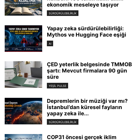
ekonomik meseleye taşıyor
SÜRDÜRÜLEBILIRLIK
Yapay zeka sürdürülebilirliği:
Mythos ve Hugging Face eşiği
AI
ÇED yeterlik belgesinde TMMOB
şartı: Mevcut firmalara 90 gün
süre
YEŞIL PULSE
Depremlerin bir müziği var mı?
İstanbul’dan küresel fayların
yapay zeka ile...
SÜRDÜRÜLEBILIRLIK
COP31 öncesi gerçek iklim