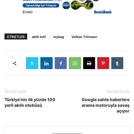
ETIKETLER
akıllı kılıf
mybag
Volkan Yılmazer
Önceki İçerik
Sonraki İçerik
Türkiye’nin ilk yüzde 100
Google sahte haberlere
yerli akıllı otobüsü
arama motoruyla savaş
açıyor