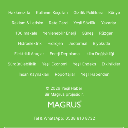
Hakkımızda
Kullanım Koşulları
Gizlilik Politikası
Künye
Reklam & İletişim
Rate Card
Yeşil Sözlük
Yazarlar
100 makale
Yenilenebilir Enerji
Güneş
Rüzgar
Hidroelektrik
Hidrojen
Jeotermal
Biyokütle
Elektrikli Araçlar
Enerji Depolama
İklim Değişikliği
Sürdürülebilirlik
Yeşil Ekonomi
Yeşil Endeks
Etkinlikller
İnsan Kaynakları
Röportajlar
Yeşil Haber’den
© 2026 Yeşil Haber
Bir Magrus projesidir.
Tel & WhatsApp:
0538 810 8732