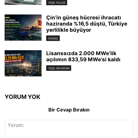
YEŞIL PULSE
Çin’in güneş hücresi ihracatı
haziranda %16,5 düştü, Türkiye
yerlilikle büyüyor
GÜNEŞ
Lisanssızda 2.000 MWe’lik
açılımın 833,59 MWe’si kaldı
YEŞIL EKONOMI
YORUM YOK
Bir Cevap Bırakın