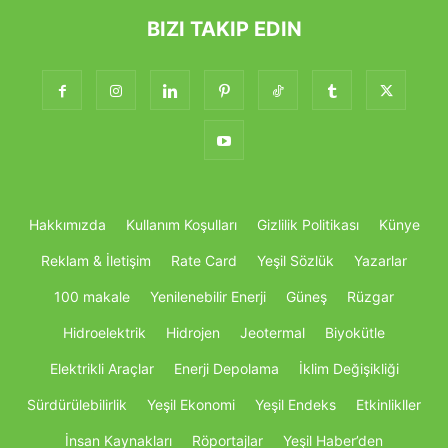
BIZI TAKIP EDIN
Hakkımızda
Kullanım Koşulları
Gizlilik Politikası
Künye
Reklam & İletişim
Rate Card
Yeşil Sözlük
Yazarlar
100 makale
Yenilenebilir Enerji
Güneş
Rüzgar
Hidroelektrik
Hidrojen
Jeotermal
Biyokütle
Elektrikli Araçlar
Enerji Depolama
İklim Değişikliği
Sürdürülebilirlik
Yeşil Ekonomi
Yeşil Endeks
Etkinlikller
İnsan Kaynakları
Röportajlar
Yeşil Haber’den