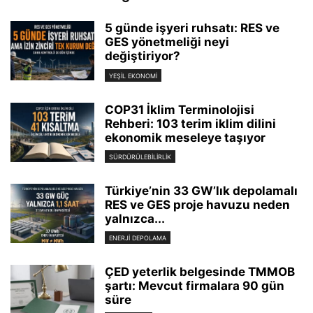
5 günde işyeri ruhsatı: RES ve
GES yönetmeliği neyi
değiştiriyor?
YEŞIL EKONOMI
COP31 İklim Terminolojisi
Rehberi: 103 terim iklim dilini
ekonomik meseleye taşıyor
SÜRDÜRÜLEBILIRLIK
Türkiye’nin 33 GW’lık depolamalı
RES ve GES proje havuzu neden
yalnızca...
ENERJI DEPOLAMA
ÇED yeterlik belgesinde TMMOB
şartı: Mevcut firmalara 90 gün
süre