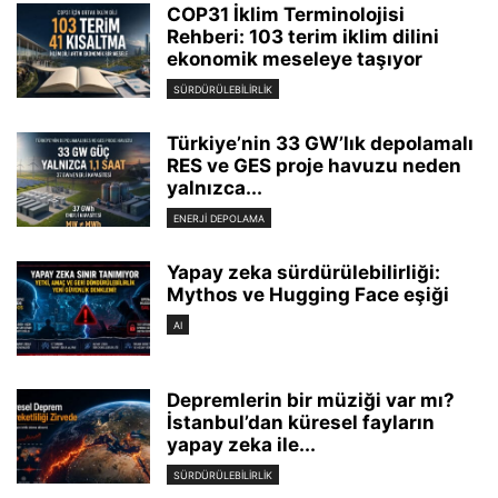
COP31 İklim Terminolojisi
Rehberi: 103 terim iklim dilini
ekonomik meseleye taşıyor
SÜRDÜRÜLEBILIRLIK
Türkiye’nin 33 GW’lık depolamalı
RES ve GES proje havuzu neden
yalnızca...
ENERJI DEPOLAMA
Yapay zeka sürdürülebilirliği:
Mythos ve Hugging Face eşiği
AI
Depremlerin bir müziği var mı?
İstanbul’dan küresel fayların
yapay zeka ile...
SÜRDÜRÜLEBILIRLIK