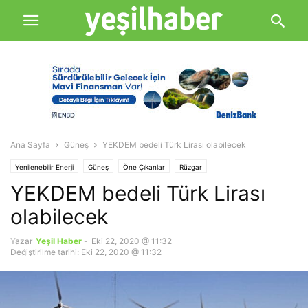
Ana Sayfa
Güneş
YEKDEM bedeli Türk Lirası olabilecek
Yenilenebilir Enerji
Güneş
Öne Çıkanlar
Rüzgar
YEKDEM bedeli Türk Lirası
olabilecek
Yazar
Yeşil Haber
-
Eki 22, 2020 @ 11:32
Değiştirilme tarihi: Eki 22, 2020 @ 11:32