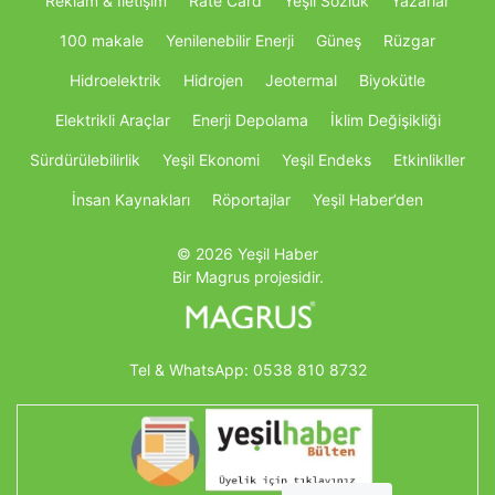
Reklam & İletişim
Rate Card
Yeşil Sözlük
Yazarlar
100 makale
Yenilenebilir Enerji
Güneş
Rüzgar
Hidroelektrik
Hidrojen
Jeotermal
Biyokütle
Elektrikli Araçlar
Enerji Depolama
İklim Değişikliği
Sürdürülebilirlik
Yeşil Ekonomi
Yeşil Endeks
Etkinlikller
İnsan Kaynakları
Röportajlar
Yeşil Haber’den
© 2026 Yeşil Haber
Bir Magrus projesidir.
Tel & WhatsApp:
0538 810 8732