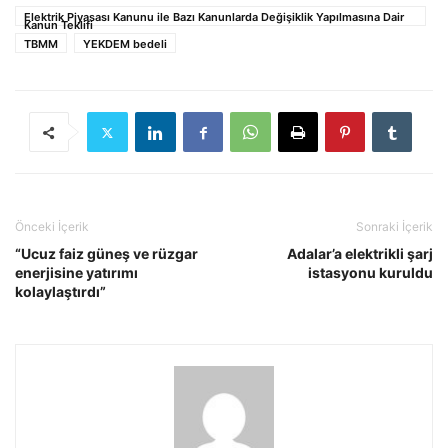
Elektrik Piyasası Kanunu ile Bazı Kanunlarda Değişiklik Yapılmasına Dair
Kanun Teklifi
TBMM
YEKDEM bedeli
Önceki İçerik
Sonraki İçerik
“Ucuz faiz güneş ve rüzgar
Adalar’a elektrikli şarj
enerjisine yatırımı
istasyonu kuruldu
kolaylaştırdı”