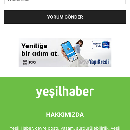
HAKKIMIZDA
Yeşil Haber, çevre dostu yaşam, sürdürülebilirlik, yeşil