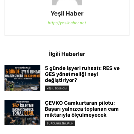
Yeşil Haber
http://yesilhaber.net
İlgili Haberler
5 günde işyeri ruhsatı: RES ve
GES yönetmeliği neyi
değiştiriyor?
YEŞIL EKONOMI
ÇEVKO Camkurtaran pilotu:
Başarı yalnızca toplanan cam
miktarıyla ölçülmeyecek
SÜRDÜRÜLEBILIRLIK