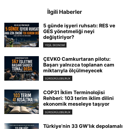
İlgili Haberler
5 günde işyeri ruhsatı: RES ve
GES yönetmeliği neyi
değiştiriyor?
YEŞIL EKONOMI
ÇEVKO Camkurtaran pilotu:
Başarı yalnızca toplanan cam
miktarıyla ölçülmeyecek
SÜRDÜRÜLEBILIRLIK
COP31 İklim Terminolojisi
Rehberi: 103 terim iklim dilini
ekonomik meseleye taşıyor
SÜRDÜRÜLEBILIRLIK
Türkiye’nin 33 GW’lık depolamalı