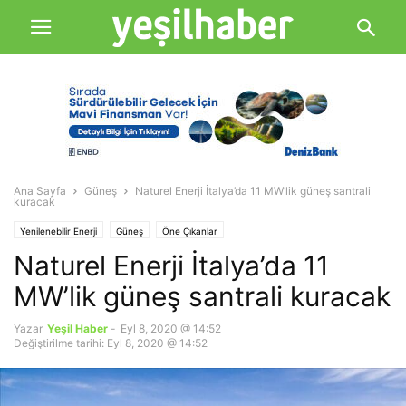
Ana Sayfa
Güneş
Naturel Enerji İtalya’da 11 MW’lik güneş santrali
kuracak
Yenilenebilir Enerji
Güneş
Öne Çıkanlar
Naturel Enerji İtalya’da 11
MW’lik güneş santrali kuracak
Yazar
Yeşil Haber
-
Eyl 8, 2020 @ 14:52
Değiştirilme tarihi: Eyl 8, 2020 @ 14:52