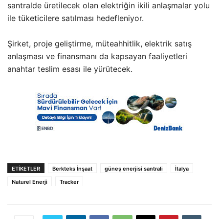
santralde üretilecek olan elektriğin ikili anlaşmalar yolu
ile tüketicilere satılması hedefleniyor.
Şirket, proje geliştirme, müteahhitlik, elektrik satış
anlaşması ve finansmanı da kapsayan faaliyetleri
anahtar teslim esası ile yürütecek.
ETIKETLER
Berkteks İnşaat
güneş enerjisi santrali
İtalya
Naturel Enerji
Tracker