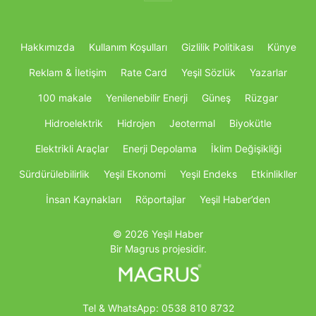
Hakkımızda
Kullanım Koşulları
Gizlilik Politikası
Künye
Reklam & İletişim
Rate Card
Yeşil Sözlük
Yazarlar
100 makale
Yenilenebilir Enerji
Güneş
Rüzgar
Hidroelektrik
Hidrojen
Jeotermal
Biyokütle
Elektrikli Araçlar
Enerji Depolama
İklim Değişikliği
Sürdürülebilirlik
Yeşil Ekonomi
Yeşil Endeks
Etkinlikller
İnsan Kaynakları
Röportajlar
Yeşil Haber’den
© 2026 Yeşil Haber
Bir Magrus projesidir.
Tel & WhatsApp:
0538 810 8732