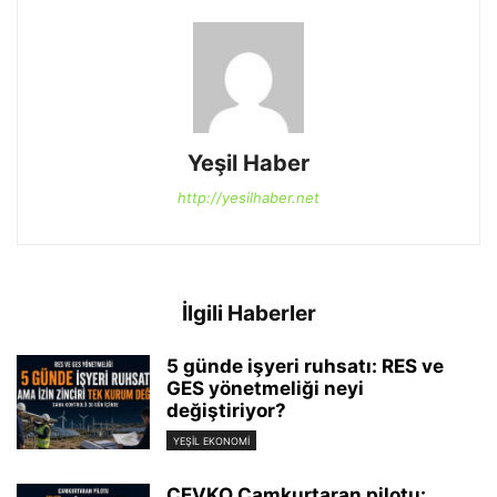
Yeşil Haber
http://yesilhaber.net
İlgili Haberler
5 günde işyeri ruhsatı: RES ve
GES yönetmeliği neyi
değiştiriyor?
YEŞIL EKONOMI
ÇEVKO Camkurtaran pilotu: