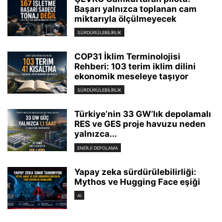
Başarı yalnızca toplanan cam
miktarıyla ölçülmeyecek
SÜRDÜRÜLEBILIRLIK
COP31 İklim Terminolojisi
Rehberi: 103 terim iklim dilini
ekonomik meseleye taşıyor
SÜRDÜRÜLEBILIRLIK
Türkiye’nin 33 GW’lık depolamalı
RES ve GES proje havuzu neden
yalnızca...
ENERJI DEPOLAMA
Yapay zeka sürdürülebilirliği:
Mythos ve Hugging Face eşiği
AI