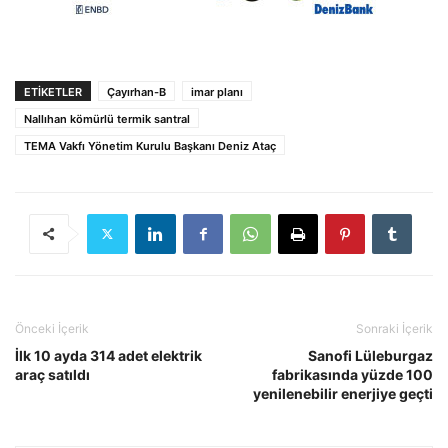
ETIKETLER
Çayırhan-B
imar planı
Nallıhan kömürlü termik santral
TEMA Vakfı Yönetim Kurulu Başkanı Deniz Ataç
Önceki İçerik
Sonraki İçerik
İlk 10 ayda 314 adet elektrik
Sanofi Lüleburgaz
araç satıldı
fabrikasında yüzde 100
yenilenebilir enerjiye geçti