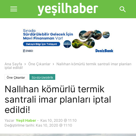
Ana Sayfa
Öne Çıkanlar
Nallıhan kömürlü termik santrali imar planları
iptal edildi!
Öne Çıkanlar
Sürdürülebilirlik
Nallıhan kömürlü termik
santrali imar planları iptal
edildi!
Yazar
Yeşil Haber
-
Kas 10, 2020 @ 11:10
Değiştirilme tarihi: Kas 10, 2020 @ 11:10