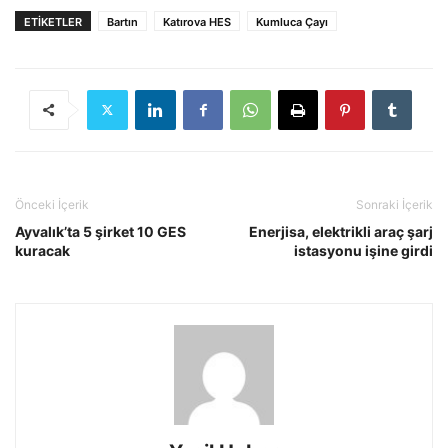
ETIKETLER
Bartın
Katırova HES
Kumluca Çayı
Önceki İçerik
Sonraki İçerik
Ayvalık’ta 5 şirket 10 GES
Enerjisa, elektrikli araç şarj
kuracak
istasyonu işine girdi