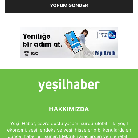
HAKKIMIZDA
Yeşil Haber, çevre dostu yaşam, sürdürülebilirlik, yeşil
ekonomi, yeşil endeks ve yeşil hisseler gibi konularda en
güncel haberleri sunar. Elektrikli araçlardan yenilenebilir