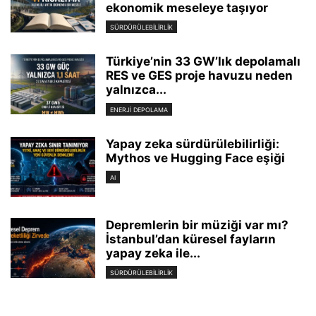
ekonomik meseleye taşıyor
SÜRDÜRÜLEBILIRLIK
Türkiye’nin 33 GW’lık depolamalı
RES ve GES proje havuzu neden
yalnızca...
ENERJI DEPOLAMA
Yapay zeka sürdürülebilirliği:
Mythos ve Hugging Face eşiği
AI
Depremlerin bir müziği var mı?
İstanbul’dan küresel fayların
yapay zeka ile...
SÜRDÜRÜLEBILIRLIK