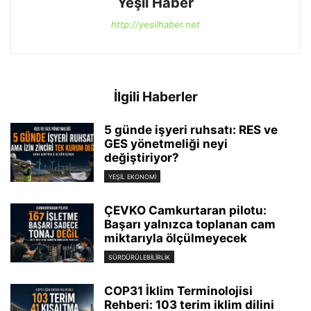
Yeşil Haber
http://yesilhaber.net
İlgili Haberler
5 günde işyeri ruhsatı: RES ve
GES yönetmeliği neyi
değiştiriyor?
YEŞIL EKONOMI
ÇEVKO Camkurtaran pilotu:
Başarı yalnızca toplanan cam
miktarıyla ölçülmeyecek
SÜRDÜRÜLEBILIRLIK
COP31 İklim Terminolojisi
Rehberi: 103 terim iklim dilini