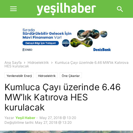
Ana Sayfa
Hidroelektrik
Kumluca Çayı üzerinde 6.46 MW’lık Katırova
HES kurulacak
Yenilenebilir Enerji
Hidroelektrik
Öne Çıkanlar
Kumluca Çayı üzerinde 6.46
MW’lık Katırova HES
kurulacak
Yazar
Yeşil Haber
-
May 27, 2018 @ 13:20
Değiştirilme tarihi: May 27, 2018 @ 13:20