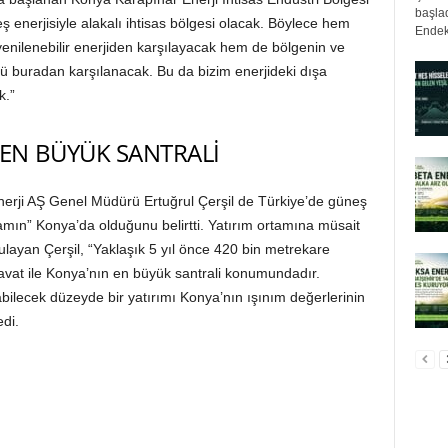
başlad
 enerjisiyle alakalı ihtisas bölgesi olacak. Böylece hem
Endek
yenilenebilir enerjiden karşılayacak hem de bölgenin ve
ümü buradan karşılanacak. Bu da bizim enerjideki dışa
k.”
 EN BÜYÜK SANTRALİ
Enerji AŞ Genel Müdürü Ertuğrul Çerşil de Türkiye’de güneş
tamın” Konya’da olduğunu belirtti. Yatırım ortamına müsait
gulayan Çerşil, “Yaklaşık 5 yıl önce 420 bin metrekare
vat ile Konya’nın en büyük santrali konumundadır.
yabilecek düzeyde bir yatırımı Konya’nın ışınım değerlerinin
di.