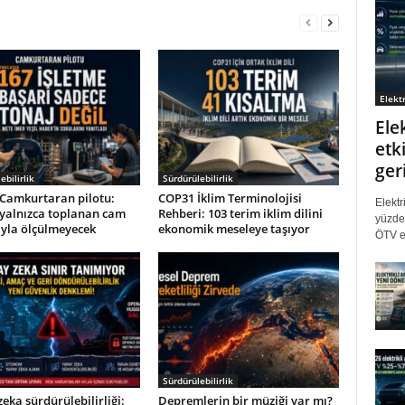
Elektr
Ele
etki
ger
ebilirlik
Sürdürülebilirlik
Camkurtaran pilotu:
COP31 İklim Terminolojisi
Elektr
 yalnızca toplanan cam
Rehberi: 103 terim iklim dilini
yüzde 
ıyla ölçülmeyecek
ekonomik meseleye taşıyor
ÖTV eş
Sürdürülebilirlik
eka sürdürülebilirliği:
Depremlerin bir müziği var mı?