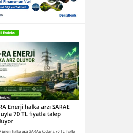
il Endeks
 Endeks
RA Enerji halka arzı SARAE
uyla 70 TL fiyatla talep
luyor
 Enerji halka arzı SARAE koduyla 70 TL fiyatla