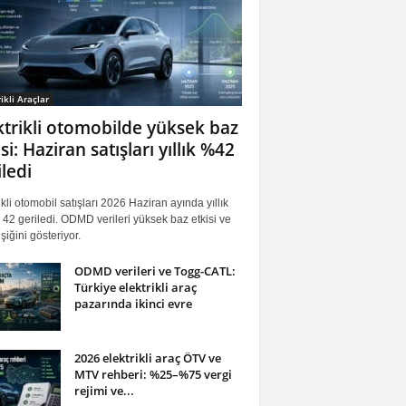
ikli Araçlar
ktrikli otomobilde yüksek baz
si: Haziran satışları yıllık %42
iledi
ikli otomobil satışları 2026 Haziran ayında yıllık
42 geriledi. ODMD verileri yüksek baz etkisi ve
iğini gösteriyor.
ODMD verileri ve Togg-CATL:
Türkiye elektrikli araç
pazarında ikinci evre
2026 elektrikli araç ÖTV ve
MTV rehberi: %25–%75 vergi
rejimi ve...