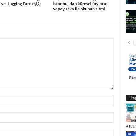
ve Hugging Face eşiği
İstanbul’dan küresel fayların
yapay zeka ile okunan ritmi
Pop
A101’d