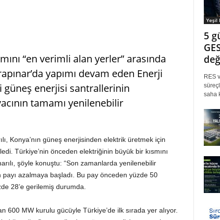
Yeşil
5 g
GES
mını “en verimli alan yerler” arasında
değ
apınar’da yapımı devam eden Enerji
RES ve
 güneş enerjisi santrallerinin
süreçl
saha k
acının tamamı yenilenebilir
lı, Konya’nın güneş enerjisinden elektrik üretmek için
edi. Türkiye’nin önceden elektriğinin büyük bir kısmını
rılı, şöyle konuştu: “Son zamanlarda yenilenebilir
n payı azalmaya başladı. Bu pay önceden yüzde 50
üzde 28’e gerilemiş durumda.
an 600 MW kurulu gücüyle Türkiye’de ilk sırada yer alıyor.