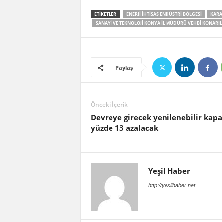
ETIKETLER
ENERJI İHTISAS ENDÜSTRI BÖLGESI
KARA
SANAYI VE TEKNOLOJI KONYA İL MÜDÜRÜ VEHBI KONARIL
Paylaş
Önceki İçerik
Devreye girecek yenilenebilir kapa
yüzde 13 azalacak
Yeşil Haber
http://yesilhaber.net