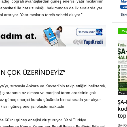
dığı coğrafi avantajlardan güneş enerjisi yatırımcılarının
kapasitesi ile hat uzunluğu bakımından da ilk sıralarda yer
 artırıyor. Yatırımcıların tercih sebebi oluyor.”
Yeş
IN ÇOK ÜZERİNDEYİZ”
ı, sırasıyla Ankara ve Kayseri’nin takip ettiğini belirterek,
ış oranının az olması ve marjinal tarım arazisinin çok
Yeşil
ız güneş enerjisi kurulu gücünde birinci sırada yer alıyor.
ŞA-
7’sini güneş enerjisi oluşturmaktadır.
kod
top
e 60’ını güneş enerjisi oluşturuyor. Yani Türkiye
ŞA-RA
 başlanan Konya Karapınar Enerji İhtisas Endüstri Bölgesi