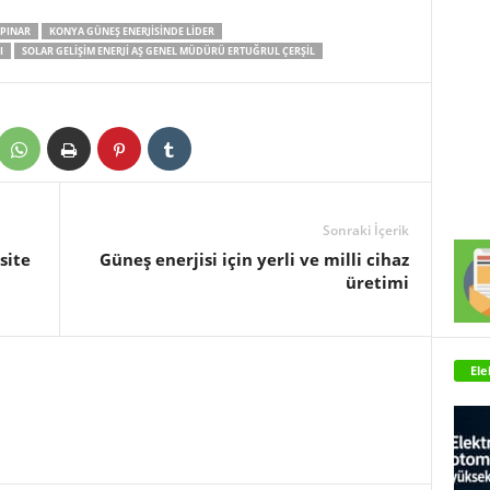
PINAR
KONYA GÜNEŞ ENERJISINDE LIDER
I
SOLAR GELIŞIM ENERJI AŞ GENEL MÜDÜRÜ ERTUĞRUL ÇERŞIL
Sonraki İçerik
site
Güneş enerjisi için yerli ve milli cihaz
üretimi
Ele