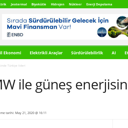
trik
Jeotermal
Biyokütle
Hidrojen
Nükleer
Enerji Depolama
il Ekonomi
Elektrikli Araçlar
Sürdürülebilirlik
AI
E
inde Türkiye lideri
W ile güneş enerjisin
ilme tarihi: May 21, 2020 @ 16:11