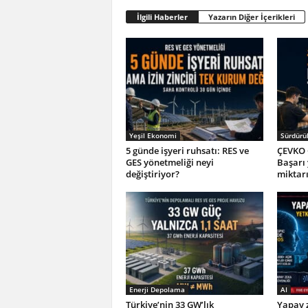
İlgili Haberler
Yazarın Diğer İçerikleri
Yeşil Ekonomi
Sürdürül
5 günde işyeri ruhsatı: RES ve
ÇEVKO 
GES yönetmeliği neyi
Başarı
değiştiriyor?
miktar
Enerji Depolama
AI
Türkiye’nin 33 GW’lık
Yapay z