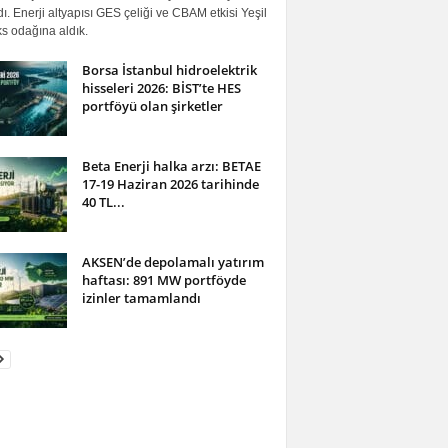
ı. Enerji altyapısı GES çeliği ve CBAM etkisi Yeşil
s odağına aldık.
Borsa İstanbul hidroelektrik
hisseleri 2026: BİST’te HES
portföyü olan şirketler
Beta Enerji halka arzı: BETAE
17-19 Haziran 2026 tarihinde
40 TL...
AKSEN’de depolamalı yatırım
haftası: 891 MW portföyde
izinler tamamlandı