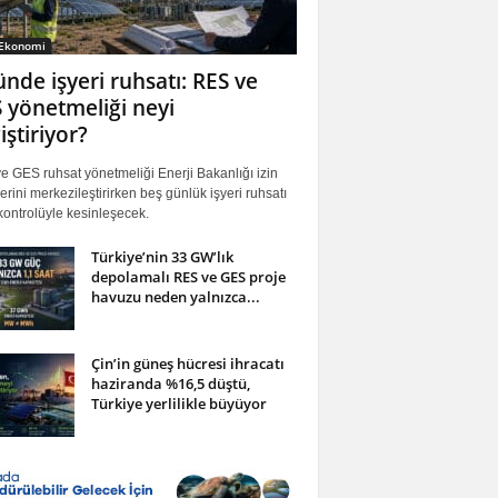
 Ekonomi
ünde işyeri ruhsatı: RES ve
 yönetmeliği neyi
iştiriyor?
 GES ruhsat yönetmeliği Enerji Bakanlığı izin
erini merkezileştirirken beş günlük işyeri ruhsatı
ontrolüyle kesinleşecek.
Türkiye’nin 33 GW’lık
depolamalı RES ve GES proje
havuzu neden yalnızca...
Çin’in güneş hücresi ihracatı
haziranda %16,5 düştü,
Türkiye yerlilikle büyüyor