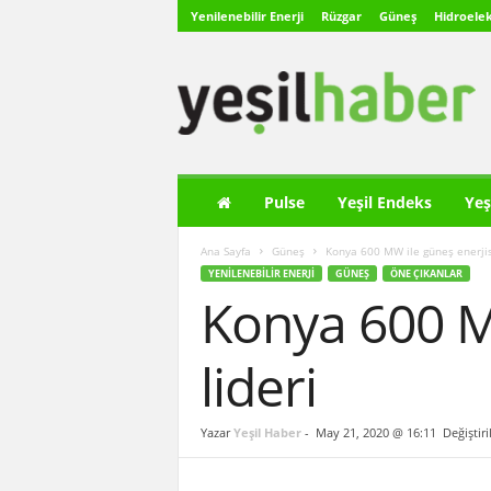
Yenilenebilir Enerji
Rüzgar
Güneş
Hidroelek
Y
e
ş
i
l
H
a
Pulse
Yeşil Endeks
Yeş
b
e
Ana Sayfa
Güneş
Konya 600 MW ile güneş enerjis
r
YENILENEBILIR ENERJI
GÜNEŞ
ÖNE ÇIKANLAR
Konya 600 M
lideri
Yazar
Yeşil Haber
-
May 21, 2020 @ 16:11
Değiştir