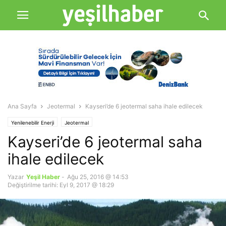
Ana Sayfa
Jeotermal
Kayseri’de 6 jeotermal saha ihale edilecek
Yenilenebilir Enerji
Jeotermal
Kayseri’de 6 jeotermal saha
ihale edilecek
Yazar
Yeşil Haber
-
Ağu 25, 2016 @ 14:53
Değiştirilme tarihi: Eyl 9, 2017 @ 18:29