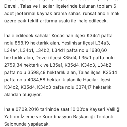
Develi, Talas ve Hacılar ilçelerinde bulunan toplam 6
adet jeotermal kaynak arama sahası ruhsatlandırılmak
üzere çaık teklif arttırma usulü ile ihale edilecek.
İhale edilecek sahalar Kocasinan ilçesi K34c1 pafta
nolu 858,19 hektarlık alan, Yeşilhisar ilçesi L34a3,
L34a4, L34b1, L34b2, L34d1 pafta nolu 1680,60
hektarlık alan, Develi ilçesi K35d4, L35a1 pafta nolu
2759,34 hektarlık ve L35a1, K35d4, K34c3, L34b2
pafta nolu 3598,49 hektarlık alan, Talas ilçesi K35d4
pafta nolu 4084,58 hektarlık alan ile Hacılar ilçesi
K34c2, K35d4, K34c3 pafta nolu 3374,17 hektarlık
alandan oluşuyor.
İhale 07.09.2016 tarihinde saat:10:00’da Kayseri Valiliği
Yatırım İzleme ve Koordinasyon Başkanlığı Toplantı
Salonunda yapılacak.