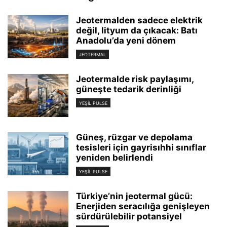
Jeotermalden sadece elektrik
değil, lityum da çıkacak: Batı
Anadolu’da yeni dönem
JEOTERMAL
Jeotermalde risk paylaşımı,
güneşte tedarik derinliği
YEŞIL PULSE
Güneş, rüzgar ve depolama
tesisleri için gayrisıhhi sınıflar
yeniden belirlendi
YEŞIL PULSE
Türkiye’nin jeotermal gücü:
Enerjiden seracılığa genişleyen
sürdürülebilir potansiyel