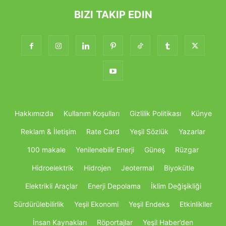
BIZI TAKIP EDIN
Hakkımızda
Kullanım Koşulları
Gizlilik Politikası
Künye
Reklam & İletişim
Rate Card
Yeşil Sözlük
Yazarlar
100 makale
Yenilenebilir Enerji
Güneş
Rüzgar
Hidroelektrik
Hidrojen
Jeotermal
Biyokütle
Elektrikli Araçlar
Enerji Depolama
İklim Değişikliği
Sürdürülebilirlik
Yeşil Ekonomi
Yeşil Endeks
Etkinlikller
İnsan Kaynakları
Röportajlar
Yeşil Haber’den