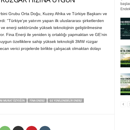
başlad
Endek
rbini Grubu Orta Doğu, Kuzey Afrika ve Türkiye Başkanı ve
i: “Türkiye’ye yatırım yapan ilk uluslararası şirketlerden
ve enerji sektöründe yüksek teknolojinin geliştirilmesine
r. Fina Enerji ile yeniden iş ortaklığı yapmaktan ve GE’nin
 uygun özelliklere sahip yüksek teknolojili 3MW rüzgar
yecan verici projelerde birlikte çalışacak olmaktan dolayı
NI MURAT ÖZYEĞIN
FINA ENERJI
GE YENILENEBILIR ENERJI