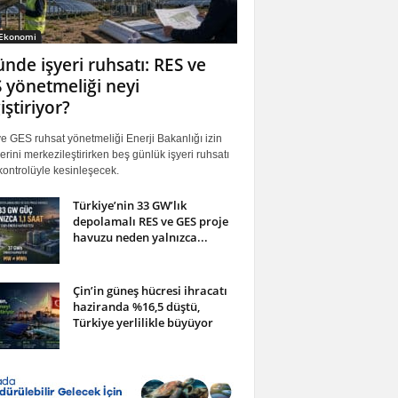
 Ekonomi
ünde işyeri ruhsatı: RES ve
 yönetmeliği neyi
iştiriyor?
 GES ruhsat yönetmeliği Enerji Bakanlığı izin
erini merkezileştirirken beş günlük işyeri ruhsatı
ontrolüyle kesinleşecek.
Türkiye’nin 33 GW’lık
depolamalı RES ve GES proje
havuzu neden yalnızca...
Çin’in güneş hücresi ihracatı
haziranda %16,5 düştü,
Türkiye yerlilikle büyüyor