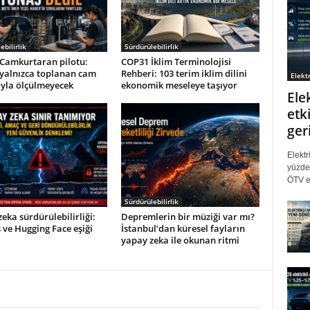
ebilirlik
Sürdürülebilirlik
Camkurtaran pilotu:
COP31 İklim Terminolojisi
 yalnızca toplanan cam
Rehberi: 103 terim iklim dilini
Elektr
ıyla ölçülmeyecek
ekonomik meseleye taşıyor
Ele
etki
ger
Elektr
yüzde 
ÖTV eş
Sürdürülebilirlik
eka sürdürülebilirliği:
Depremlerin bir müziği var mı?
ve Hugging Face eşiği
İstanbul’dan küresel fayların
yapay zeka ile okunan ritmi