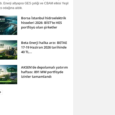
ı. Enerji altyapısı GES çeliği ve CBAM etkisi Yeşil
s odağına aldık.
Borsa İstanbul hidroelektrik
hisseleri 2026: BİST’te HES
portföyü olan şirketler
Beta Enerji halka arzı: BETAE
17-19 Haziran 2026 tarihinde
40 TL...
AKSEN’de depolamalı yatırım
haftası: 891 MW portföyde
izinler tamamlandı