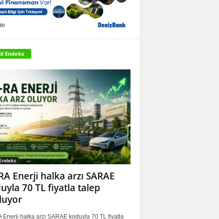
il Endeks
 Endeks
RA Enerji halka arzı SARAE
uyla 70 TL fiyatla talep
luyor
 Enerji halka arzı SARAE koduyla 70 TL fiyatla