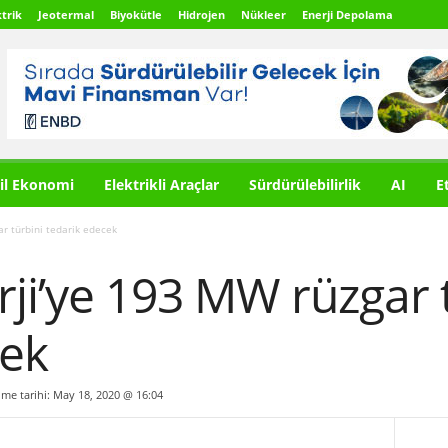
trik
Jeotermal
Biyokütle
Hidrojen
Nükleer
Enerji Depolama
il Ekonomi
Elektrikli Araçlar
Sürdürülebilirlik
AI
E
ar türbini tedarik edecek
rji’ye 193 MW rüzgar 
cek
ilme tarihi: May 18, 2020 @ 16:04