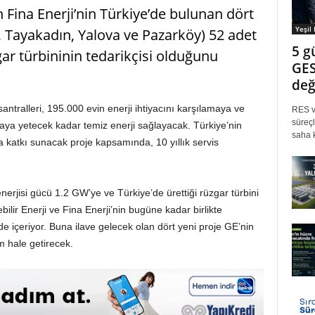
n Fina Enerji’nin Türkiye’de bulunan dört
Yeşil
, Tayakadın, Yalova ve Pazarköy) 52 adet
5 g
r türbininin tedarikçisi olduğunu
GES
değ
tralleri, 195.000 evin enerji ihtiyacını karşılamaya ve
RES ve
süreçl
ya yetecek kadar temiz enerji sağlayacak. Türkiye’nin
saha k
a katkı sunacak proje kapsamında, 10 yıllık servis
erjisi gücü 1.2 GW’ye ve Türkiye’de ürettiği rüzgar türbini
ilir Enerji ve Fina Enerji’nin bugüne kadar birlikte
de içeriyor. Buna ilave gelecek olan dört yeni proje GE’nin
 hale getirecek.