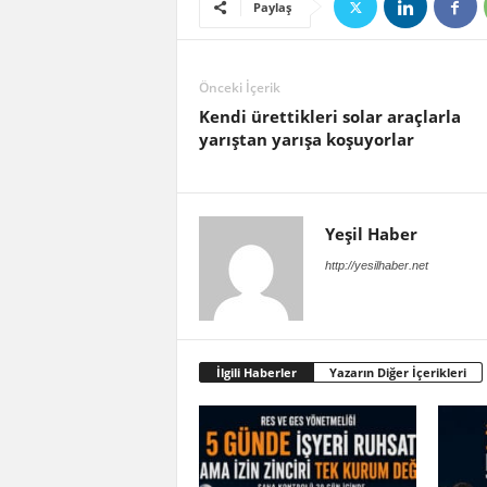
Paylaş
Önceki İçerik
Kendi ürettikleri solar araçlarla
yarıştan yarışa koşuyorlar
Yeşil Haber
http://yesilhaber.net
İlgili Haberler
Yazarın Diğer İçerikleri