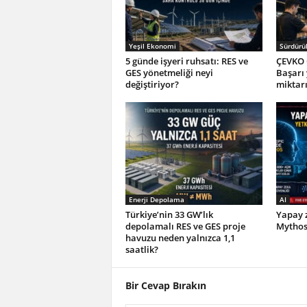
Yeşil Ekonomi
Sürdürül
5 günde işyeri ruhsatı: RES ve
ÇEVKO 
GES yönetmeliği neyi
Başarı
değiştiriyor?
miktar
Enerji Depolama
AI
Türkiye’nin 33 GW’lık
Yapay z
depolamalı RES ve GES proje
Mythos 
havuzu neden yalnızca 1,1
saatlik?
Bir Cevap Bırakın