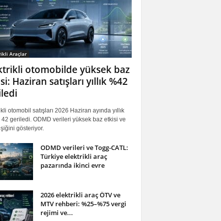
ikli Araçlar
ktrikli otomobilde yüksek baz
si: Haziran satışları yıllık %42
iledi
ikli otomobil satışları 2026 Haziran ayında yıllık
42 geriledi. ODMD verileri yüksek baz etkisi ve
iğini gösteriyor.
ODMD verileri ve Togg-CATL:
Türkiye elektrikli araç
pazarında ikinci evre
2026 elektrikli araç ÖTV ve
MTV rehberi: %25–%75 vergi
rejimi ve...