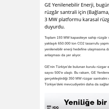
GE Yenilenebilir Enerji, bugü
rüzgâr santrali için (Bağlama
3 MW platformu karasal rüzga
duyurdu.
Toplam 193 MW kapasiteye sahip rüzgâr san
yaklaşık 650.000 ton CO2 tasarrufu yapma
yenilenebilir enerji hedefine ulaşmasına d
anlaşması da yer alıyor.
GE’nin Türkiye’de bulunan kurulu rüzgar en
sayısı 500’e ulaştı. Bu rakam, GE Yenileneb
gerçekleştirdiği 350 MW rüzgar santralini 
Türkiye’deki mevcudiyetini daha da sağlam