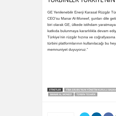
GE Yenilenebilir Enerji Karasal Rüzgâr Tü
CEO’su Manar Al-Moneef, şunları dile getird
biri olarak GE, ülkede istihdam yaratmaya 
katkıda bulunmaya kararlılıkla devam ediyo
Türkiye’nin rüzgâr hızına ve coğrafyasına
türbini platformlarının kullanılacağı bu he
memnuniyet duyuyoruz.”
ETIKETLER
FIBA GRUBU’NUN YÖNETIM KURULU BAŞKA
MANAR AL MONEEF
TÜRBIN TEDARIK