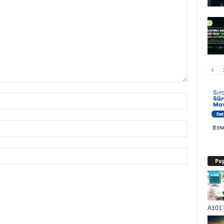
Pop
A101’d