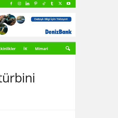
tkinlikler
İK
Mimari
türbini