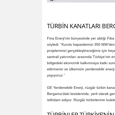
TÜRBİN KANATLARI BER
Fina Enerji’nin bünyesinde yer aldığı Fi
söyledi: “Kurulu kapasitemizi 350 MW’den
projelerimizi gerçekleştireceğimiz için he
santrali yatırımları arasında Türkiye’nin 
bölgedeki ekonomik kalkınmaya katkı sunm
ettirmenin ve ülkemizin yenilenebilir ene
yaşıyoruz.”
GE Yenilenebilir Enerji, rüzgâr türbin kana
Bergama’daki tesislerinde, yerli olarak ge
istihdam ediyor. Rüzgâr türbinlerinin kulel
TÜRBİNLER TÜRKİYE’Nİ