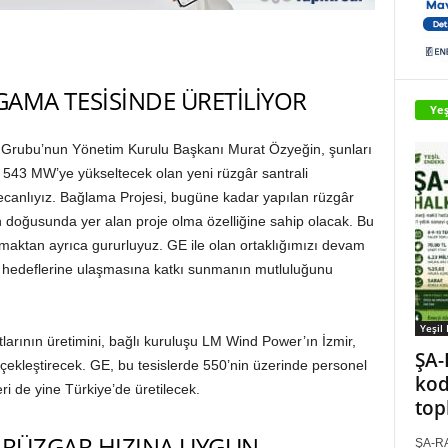
GAMA TESİSİNDE ÜRETİLİYOR
Yeş
ba Grubu’nun Yönetim Kurulu Başkanı Murat Özyeğin, şunları
 543 MW’ye yükseltecek olan yeni rüzgâr santrali
yecanlıyız. Bağlama Projesi, bugüne kadar yapılan rüzgâr
en doğusunda yer alan proje olma özelliğine sahip olacak. Bu
aktan ayrıca gururluyuz. GE ile olan ortaklığımızı devam
rji hedeflerine ulaşmasına katkı sunmanın mutluluğunu
Yeşil
tlarının üretimini, bağlı kuruluşu LM Wind Power’ın İzmir,
ŞA-
rçekleştirecek. GE, bu tesislerde 550’nin üzerinde personel
kod
eri de yine Türkiye’de üretilecek.
top
N RÜZGAR HIZINA UYGUN
ŞA-RA