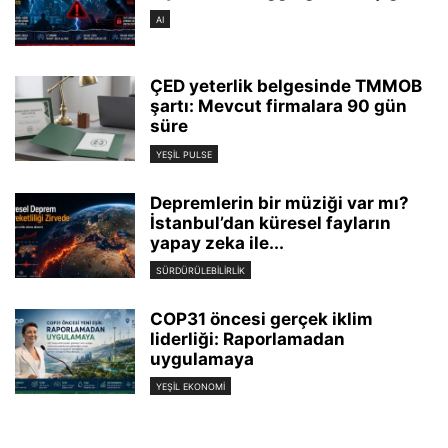
AI
ÇED yeterlik belgesinde TMMOB
şartı: Mevcut firmalara 90 gün
süre
YEŞIL PULSE
Depremlerin bir müziği var mı?
İstanbul’dan küresel fayların
yapay zeka ile...
SÜRDÜRÜLEBILIRLIK
COP31 öncesi gerçek iklim
liderliği: Raporlamadan
uygulamaya
YEŞIL EKONOMI