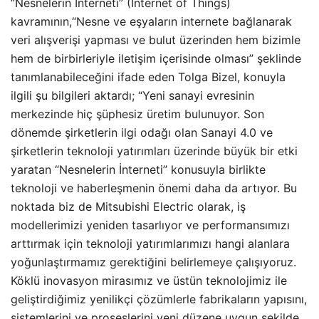
“Nesnelerin İnterneti” (Internet of Things)
kavramının,“Nesne ve eşyaların internete bağlanarak
veri alışverişi yapması ve bulut üzerinden hem bizimle
hem de birbirleriyle iletişim içerisinde olması” şeklinde
tanımlanabileceğini ifade eden Tolga Bizel, konuyla
ilgili şu bilgileri aktardı; “Yeni sanayi evresinin
merkezinde hiç şüphesiz üretim bulunuyor. Son
dönemde şirketlerin ilgi odağı olan Sanayi 4.0 ve
şirketlerin teknoloji yatırımları üzerinde büyük bir etki
yaratan “Nesnelerin İnterneti” konusuyla birlikte
teknoloji ve haberleşmenin önemi daha da artıyor. Bu
noktada biz de Mitsubishi Electric olarak, iş
modellerimizi yeniden tasarlıyor ve performansımızı
arttırmak için teknoloji yatırımlarımızı hangi alanlara
yoğunlaştırmamız gerektiğini belirlemeye çalışıyoruz.
Köklü inovasyon mirasımız ve üstün teknolojimiz ile
geliştirdiğimiz yenilikçi çözümlerle fabrikaların yapısını,
sistemlerini ve proseslerini yeni düzene uygun şekilde