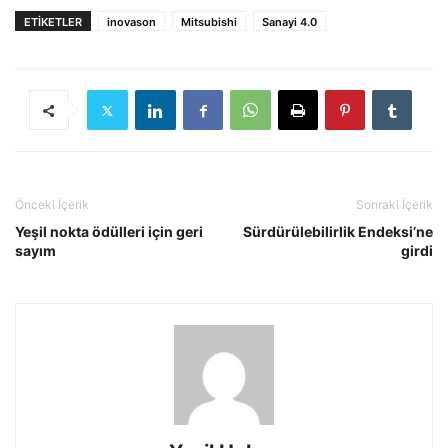
ETIKETLER
inovason
Mitsubishi
Sanayi 4.0
Önceki İçerik
Sonraki İçerik
Yeşil nokta ödülleri için geri
Sürdürülebilirlik Endeksi’ne
sayım
girdi