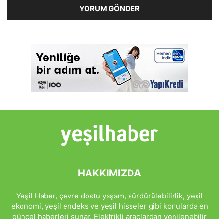
HAKKIMIZDA
Yeşil Haber, çevre dostu yaşam, sürdürülebilirlik, yeşil
ekonomi, yeşil endeks ve yeşil hisseler gibi konularda en
güncel haberleri sunar. Elektrikli araçlardan yenilenebilir