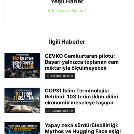
Yeşil Haber
http://yesilhaber.net
İlgili Haberler
ÇEVKO Camkurtaran pilotu:
Başarı yalnızca toplanan cam
miktarıyla ölçülmeyecek
SÜRDÜRÜLEBILIRLIK
COP31 İklim Terminolojisi
Rehberi: 103 terim iklim dilini
ekonomik meseleye taşıyor
SÜRDÜRÜLEBILIRLIK
Yapay zeka sürdürülebilirliği:
Mythos ve Hugging Face eşiği