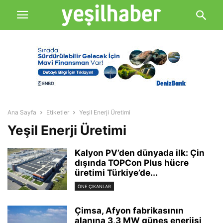
Ana Sayfa
Etiketler
Yeşil Enerji Üretimi
Yeşil Enerji Üretimi
Kalyon PV’den dünyada ilk: Çin
dışında TOPCon Plus hücre
üretimi Türkiye’de...
ÖNE ÇIKANLAR
Çimsa, Afyon fabrikasının
alanına 3,3 MW güneş enerjisi