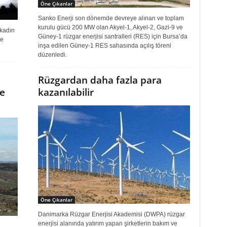
Öne Çıkanlar
Sanko Enerji son dönemde devreye alınan ve toplam
kurulu gücü 200 MW olan Akyel-1, Akyel-2, Gazi-9 ve
 kadın
Güney-1 rüzgar enerjisi santralleri (RES) için Bursa’da
ve
inşa edilen Güney-1 RES sahasında açılış töreni
düzenledi.
Rüzgardan daha fazla para
e
kazanılabilir
Öne Çıkanlar
Danimarka Rüzgar Enerjisi Akademisi (DWPA) rüzgar
enerjisi alanında yatırım yapan şirketlerin bakım ve