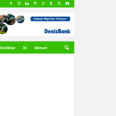
tkinlikler
İK
Mimari