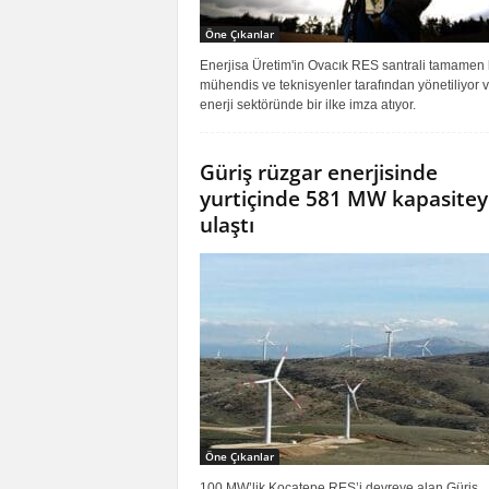
Öne Çıkanlar
Enerjisa Üretim'in Ovacık RES santrali tamamen
mühendis ve teknisyenler tarafından yönetiliyor 
enerji sektöründe bir ilke imza atıyor.
Güriş rüzgar enerjisinde
yurtiçinde 581 MW kapasitey
ulaştı
Öne Çıkanlar
100 MW’lik Kocatepe RES’i devreye alan Güriş