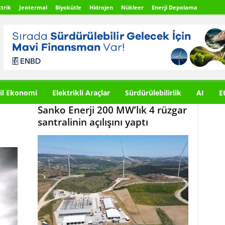
trik
Jeotermal
Biyokütle
Hidrojen
Nükleer
Enerji Depolama
il Ekonomi
Elektrikli Araçlar
Sürdürülebilirlik
AI
E
Sanko Enerji 200 MW’lık 4 rüzgar
santralinin açılışını yaptı