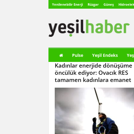
Yenilenebilir Enerji
Rüzgar
Güneş
Hidroelek
Y
e
ş
i
l
H
a
Pulse
Yeşil Endeks
Yeş
b
Kadınlar enerjide dönüşüme
e
r
öncülük ediyor: Ovacık RES
tamamen kadınlara emanet