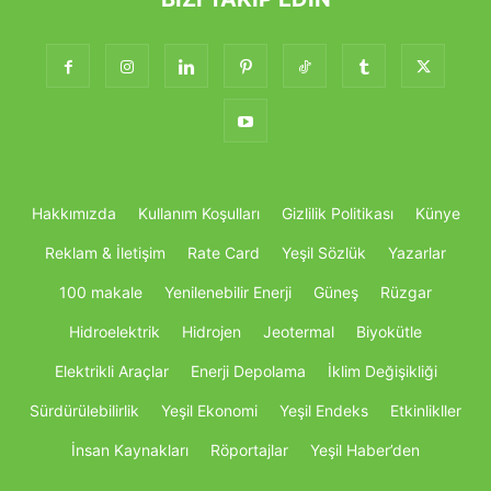
Hakkımızda
Kullanım Koşulları
Gizlilik Politikası
Künye
Reklam & İletişim
Rate Card
Yeşil Sözlük
Yazarlar
100 makale
Yenilenebilir Enerji
Güneş
Rüzgar
Hidroelektrik
Hidrojen
Jeotermal
Biyokütle
Elektrikli Araçlar
Enerji Depolama
İklim Değişikliği
Sürdürülebilirlik
Yeşil Ekonomi
Yeşil Endeks
Etkinlikller
İnsan Kaynakları
Röportajlar
Yeşil Haber’den