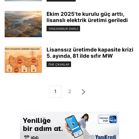
Ekim 2025’te kurulu güç arttı,
lisanslı elektrik üretimi geriledi
YENILENEBILIR ENERJI
Lisanssız üretimde kapasite krizi
5. ayında, 81 ilde sıfır MW
ÖNE ÇIKANLAR
1
2