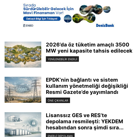
2026’da öz tüketim amaçlı 3500
MW yeni kapasite tahsis edilecek
YENILENEBILIR ENERJI
EPDK’nin bağlantı ve sistem
kullanım yönetmeliği değişikliği
Resmi Gazete’de yayımlandı
ÖNE ÇIKANLAR
Lisanssız GES ve RES’te
depolama resmileşti: YEKDEM
hesabından sonra şimdi sıra...
ENERJI DEPOLAMA