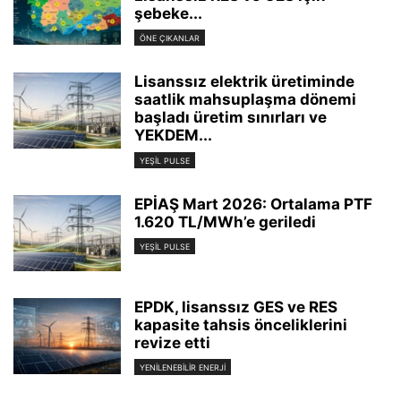
şebeke...
ÖNE ÇIKANLAR
Lisanssız elektrik üretiminde
saatlik mahsuplaşma dönemi
başladı üretim sınırları ve
YEKDEM...
YEŞIL PULSE
EPİAŞ Mart 2026: Ortalama PTF
1.620 TL/MWh’e geriledi
YEŞIL PULSE
EPDK, lisanssız GES ve RES
kapasite tahsis önceliklerini
revize etti
YENILENEBILIR ENERJI