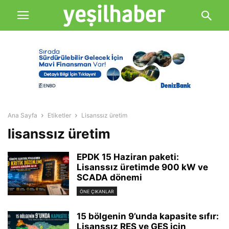
Ana Sayfa
Etiketler
Lisanssız üretim
lisanssız üretim
EPDK 15 Haziran paketi:
Lisanssız üretimde 900 kW ve
SCADA dönemi
ÖNE ÇIKANLAR
15 bölgenin 9’unda kapasite sıfır:
Lisanssız RES ve GES için