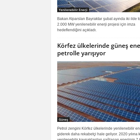
Yenilenebilir Enerji
Bakan Alparslan Bayraktar şubat ayında iki ilde 
2.000 MW yenilenebilir enerji projesi için imza
hedeflendiğini açıkladı.
Körfez ülkelerinde güneş ener
petrolle yarışıyor
Güneş
Petrol zengini Körfez ülkelerinde yenilenebilir ene
giderek daha rekabetçi hale geliyor. 2020 yılına 
yenilenebilir kaynaklardan sağlanan enerjinin 7