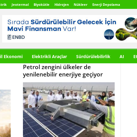
trik
Jeotermal
Biyokütle
Hidrojen
Nükleer
Enerji Depolama
il Ekonomi
Elektrikli Araçlar
Sürdürülebilirlik
AI
E
Petrol zengini ülkeler de
yenilenebilir enerjiye geçiyor