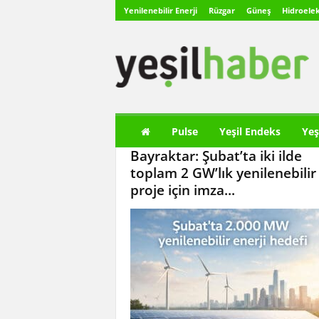
Yenilenebilir Enerji
Rüzgar
Güneş
Hidroelek
Y
e
ş
i
l
H
a
Pulse
Yeşil Endeks
Yeş
b
Bayraktar: Şubat’ta iki ilde
e
r
toplam 2 GW’lık yenilenebilir
proje için imza...