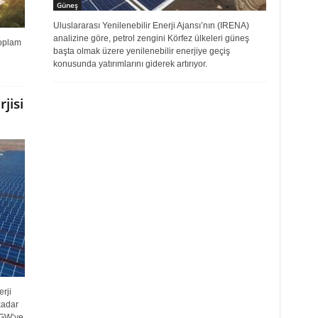
Güneş
Uluslararası Yenilenebilir Enerji Ajansı’nın (IRENA)
analizine göre, petrol zengini Körfez ülkeleri güneş
toplam
başta olmak üzere yenilenebilir enerjiye geçiş
konusunda yatırımlarını giderek artırıyor.
jisi
rji
kadar
 GW’ye