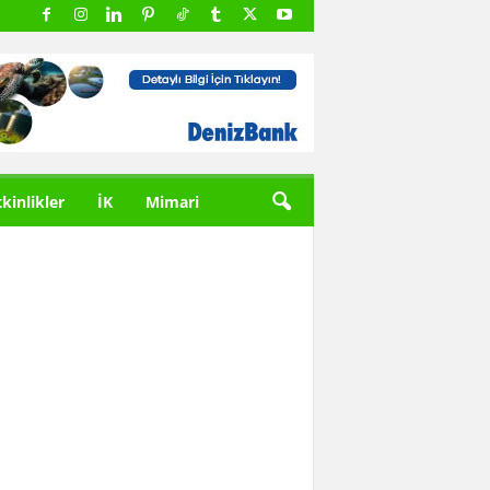
tkinlikler
İK
Mimari