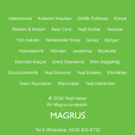
Hakkımızda
Kullanım Koşulları
Gizlilik Politikası
Künye
Reklam & İletişim
Rate Card
Yeşil Sözlük
Yazarlar
100 makale
Yenilenebilir Enerji
Güneş
Rüzgar
Hidroelektrik
Hidrojen
Jeotermal
Biyokütle
Elektrikli Araçlar
Enerji Depolama
İklim Değişikliği
Sürdürülebilirlik
Yeşil Ekonomi
Yeşil Endeks
Etkinlikller
İnsan Kaynakları
Röportajlar
Yeşil Haber’den
© 2026 Yeşil Haber
Bir Magrus projesidir.
Tel & WhatsApp:
0538 810 8732