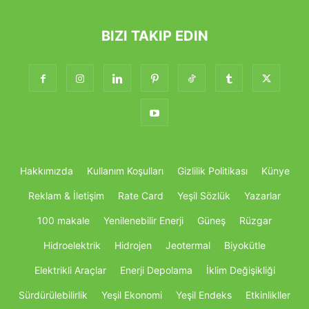
BIZI TAKIP EDIN
Hakkımızda
Kullanım Koşulları
Gizlilik Politikası
Künye
Reklam & İletişim
Rate Card
Yeşil Sözlük
Yazarlar
100 makale
Yenilenebilir Enerji
Güneş
Rüzgar
Hidroelektrik
Hidrojen
Jeotermal
Biyokütle
Elektrikli Araçlar
Enerji Depolama
İklim Değişikliği
Sürdürülebilirlik
Yeşil Ekonomi
Yeşil Endeks
Etkinlikller