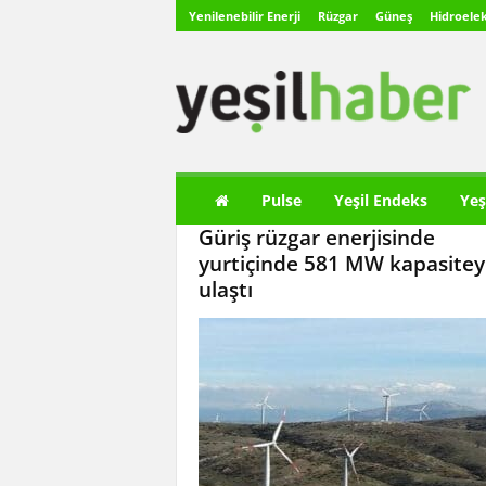
Yenilenebilir Enerji
Rüzgar
Güneş
Hidroelek
Y
e
ş
i
l
H
a
Pulse
Yeşil Endeks
Yeş
b
Güriş rüzgar enerjisinde
e
r
yurtiçinde 581 MW kapasitey
ulaştı