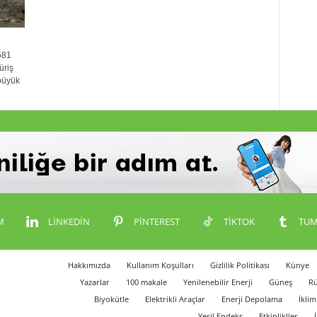
581
üriş
 büyük
M
LINKEDIN
PINTEREST
TIKTOK
TUM
Hakkımızda
Kullanım Koşulları
Gizlilik Politikası
Künye
Yazarlar
100 makale
Yenilenebilir Enerji
Güneş
Rü
Biyokütle
Elektrikli Araçlar
Enerji Depolama
İklim
Yeşil Endeks
Etkinlikller