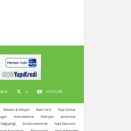
BLR
X
YOUTUBE
Reklam & İletişim
Rate Card
Yeşil Sözlük
zgar
Hidroelektrik
Hidrojen
Jeotermal
 Değişikliği
Sürdürülebilirlik
Yeşil Ekonomi
İnsan Kaynakları
Röportajlar
Yeşil Haber’den