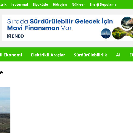
trik
Jeotermal
Biyokütle
Hidrojen
Nükleer
Enerji Depolama
il Ekonomi
Elektrikli Araçlar
Sürdürülebilirlik
AI
E
e