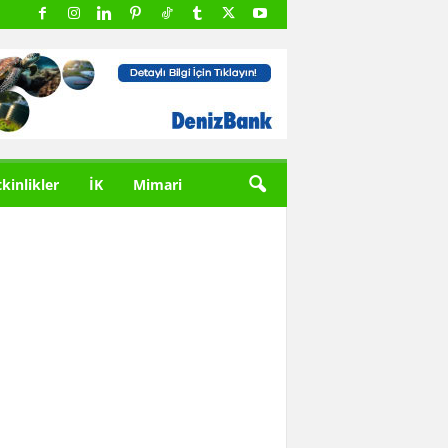
tkinlikler
İK
Mimari