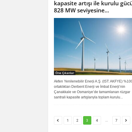
kapasite artışı ile kurulu gü
828 MW seviyesine...
Öne Çıkanlar
Akfen Yenilenebilir Enerji A.Ş. (IST: AKFYE) %100
ortaklıkları Derbent Enerji ve İmbat Enerji’nin
Çanakkale ve Osmaniye’de tamamlanan rüzgar
santrali kapasite artışlarıyla toplam kurulu...
...
1
2
3
4
7