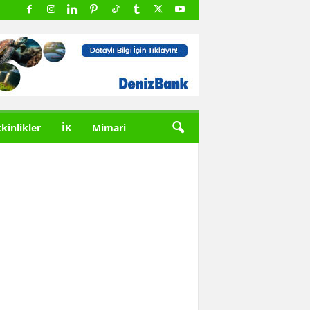
tkinlikler
İK
Mimari