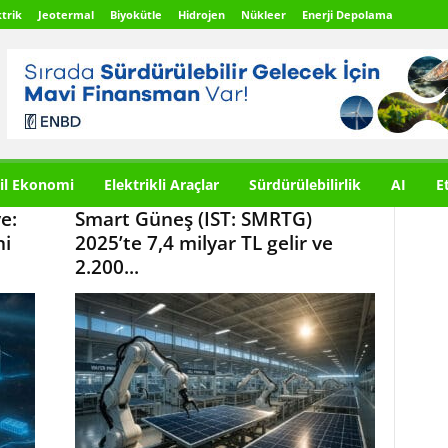
trik
Jeotermal
Biyokütle
Hidrojen
Nükleer
Enerji Depolama
il Ekonomi
Elektrikli Araçlar
Sürdürülebilirlik
AI
E
e:
Smart Güneş (IST: SMRTG)
ni
2025’te 7,4 milyar TL gelir ve
2.200...