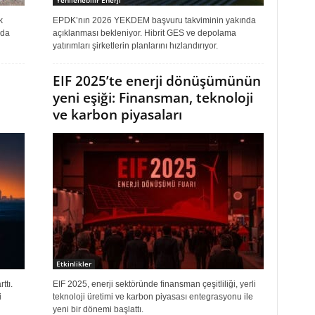
Yenilenebilir Enerji
k
EPDK’nın 2026 YEKDEM başvuru takviminin yakında
ada
açıklanması bekleniyor. Hibrit GES ve depolama
yatırımları şirketlerin planlarını hızlandırıyor.
EIF 2025’te enerji dönüşümünün
yeni eşiği: Finansman, teknoloji
ve karbon piyasaları
Etkinlikler
ttı.
EIF 2025, enerji sektöründe finansman çeşitliliği, yerli
i
teknoloji üretimi ve karbon piyasası entegrasyonu ile
yeni bir dönemi başlattı.