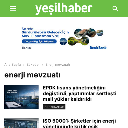
Ana Sayfa
Etiketler
Enerji mevzuatı
enerji mevzuatı
EPDK lisans yönetmeliğini
değiştirdi, yaptırımlar sertleşti
mali yükler kaldırıldı
ÖNE ÇIKANLAR
ISO 50001: Şirketler için enerji
yönetiminde kritik eşik