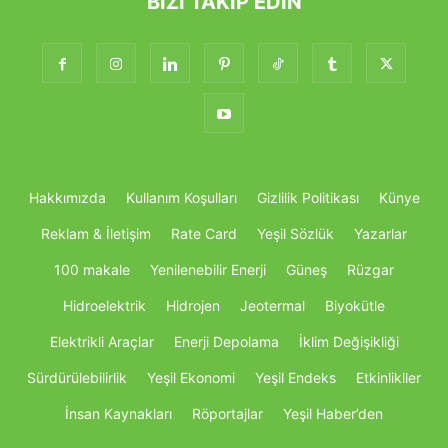
BIZI TAKIP EDIN
Hakkımızda
Kullanım Koşulları
Gizlilik Politikası
Künye
Reklam & İletişim
Rate Card
Yeşil Sözlük
Yazarlar
100 makale
Yenilenebilir Enerji
Güneş
Rüzgar
Hidroelektrik
Hidrojen
Jeotermal
Biyokütle
Elektrikli Araçlar
Enerji Depolama
İklim Değişikliği
Sürdürülebilirlik
Yeşil Ekonomi
Yeşil Endeks
Etkinlikller
İnsan Kaynakları
Röportajlar
Yeşil Haber’den