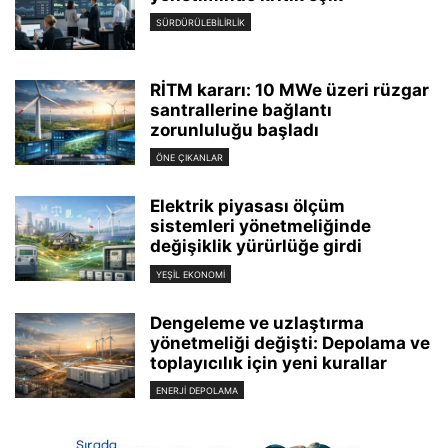
SÜRDÜRÜLEBILIRLIK
RİTM kararı: 10 MWe üzeri rüzgar
santrallerine bağlantı
zorunluluğu başladı
ÖNE ÇIKANLAR
Elektrik piyasası ölçüm
sistemleri yönetmeliğinde
değişiklik yürürlüğe girdi
YEŞIL EKONOMI
Dengeleme ve uzlaştırma
yönetmeliği değişti: Depolama ve
toplayıcılık için yeni kurallar
ENERJI DEPOLAMA