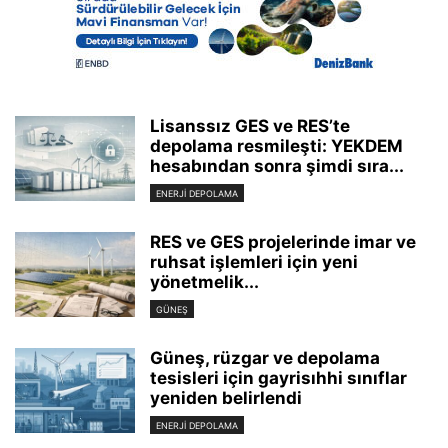
Lisanssız GES ve RES’te
depolama resmileşti: YEKDEM
hesabından sonra şimdi sıra...
ENERJI DEPOLAMA
RES ve GES projelerinde imar ve
ruhsat işlemleri için yeni
yönetmelik...
GÜNEŞ
Güneş, rüzgar ve depolama
tesisleri için gayrisıhhi sınıflar
yeniden belirlendi
ENERJI DEPOLAMA