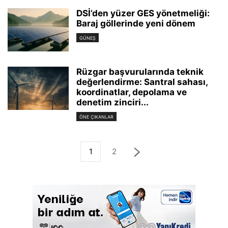
DSİ’den yüzer GES yönetmeliği:
Baraj göllerinde yeni dönem
GÜNEŞ
Rüzgar başvurularında teknik
değerlendirme: Santral sahası,
koordinatlar, depolama ve
denetim zinciri...
ÖNE ÇIKANLAR
1
2