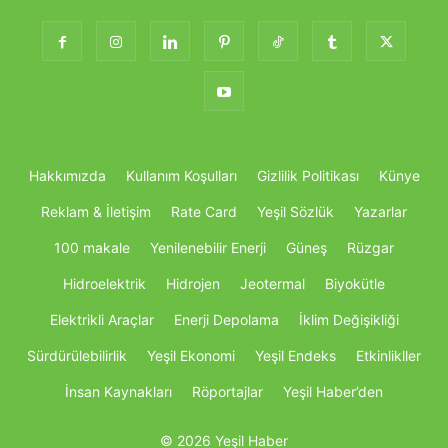
Hakkımızda
Kullanım Koşulları
Gizlilik Politikası
Künye
Reklam & İletişim
Rate Card
Yeşil Sözlük
Yazarlar
100 makale
Yenilenebilir Enerji
Güneş
Rüzgar
Hidroelektrik
Hidrojen
Jeotermal
Biyokütle
Elektrikli Araçlar
Enerji Depolama
İklim Değişikliği
Sürdürülebilirlik
Yeşil Ekonomi
Yeşil Endeks
Etkinlikller
İnsan Kaynakları
Röportajlar
Yeşil Haber’den
© 2026 Yeşil Haber