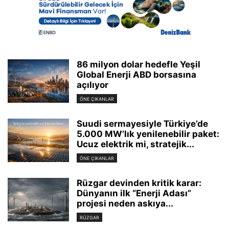
86 milyon dolar hedefle Yeşil
Global Enerji ABD borsasına
açılıyor
ÖNE ÇIKANLAR
Suudi sermayesiyle Türkiye’de
5.000 MW’lık yenilenebilir paket:
Ucuz elektrik mi, stratejik...
ÖNE ÇIKANLAR
Rüzgar devinden kritik karar:
Dünyanın ilk “Enerji Adası”
projesi neden askıya...
RÜZGAR