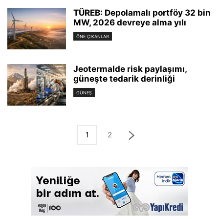
TÜREB: Depolamalı portföy 32 bin
MW, 2026 devreye alma yılı
ÖNE ÇIKANLAR
Jeotermalde risk paylaşımı,
güneşte tedarik derinliği
GÜNEŞ
1
2