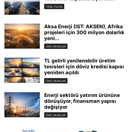
YEŞIL PULSE
Aksa Enerji (IST: AKSEN), Afrika
projeleri için 300 milyon dolarlık
yeni...
ÖNE ÇIKANLAR
TL gelirli yenilenebilir üretim
tesisleri için döviz kredisi kapısı
yeniden açıldı
ÖNE ÇIKANLAR
Enerji sektörü yatırım ürününe
dönüşüyor, finansman yapısı
değişiyor
ÖNE ÇIKANLAR