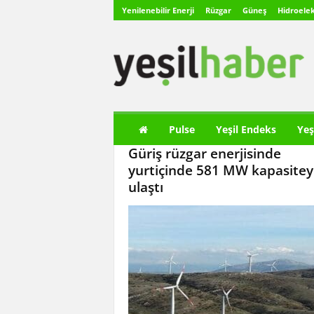
Yenilenebilir Enerji
Rüzgar
Güneş
Hidroelek
Y
e
ş
i
l
H
a
Pulse
Yeşil Endeks
Yeş
b
Güriş rüzgar enerjisinde
e
r
yurtiçinde 581 MW kapasitey
ulaştı