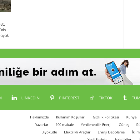
581
üriş
 büyük
M
LINKEDIN
PINTEREST
TIKTOK
TUM
Hakkımızda
Kullanım Koşulları
Gizlilik Politikası
Künye
Yazarlar
100 makale
Yenilenebilir Enerji
Güneş
Rü
Biyokütle
Elektrikli Araçlar
Enerji Depolama
İklim
Yeşil Endeks
Etkinlikller