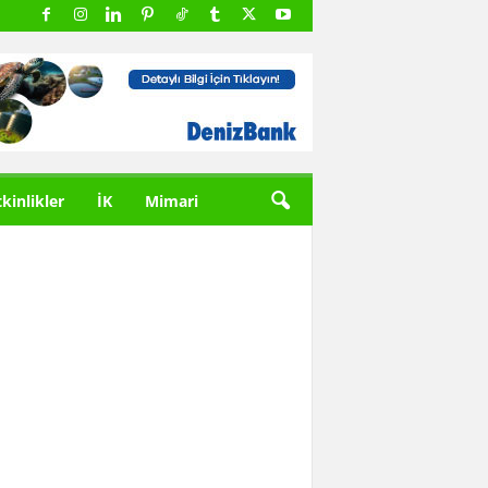
tkinlikler
İK
Mimari