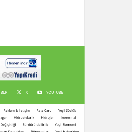
BLR
X
YOUTUBE
Reklam & İletişim
Rate Card
Yeşil Sözlük
zgar
Hidroelektrik
Hidrojen
Jeotermal
 Değişikliği
Sürdürülebilirlik
Yeşil Ekonomi
İnsan Kaynakları
Röportajlar
Yeşil Haber’den