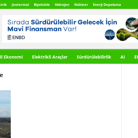
trik
Jeotermal
Biyokütle
Hidrojen
Nükleer
Enerji Depolama
il Ekonomi
Elektrikli Araçlar
Sürdürülebilirlik
AI
E
e