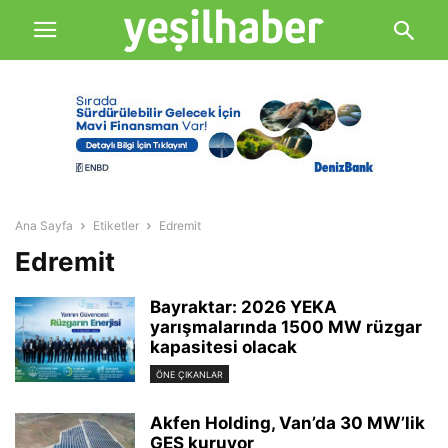
Ana Sayfa
Etiketler
Edremit
Edremit
Bayraktar: 2026 YEKA
yarışmalarında 1500 MW rüzgar
kapasitesi olacak
ÖNE ÇIKANLAR
Akfen Holding, Van’da 30 MW’lik
GES kuruyor