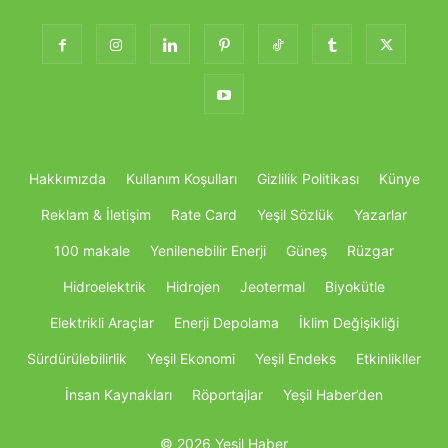
Hakkımızda
Kullanım Koşulları
Gizlilik Politikası
Künye
Reklam & İletişim
Rate Card
Yeşil Sözlük
Yazarlar
100 makale
Yenilenebilir Enerji
Güneş
Rüzgar
Hidroelektrik
Hidrojen
Jeotermal
Biyokütle
Elektrikli Araçlar
Enerji Depolama
İklim Değişikliği
Sürdürülebilirlik
Yeşil Ekonomi
Yeşil Endeks
Etkinlikller
İnsan Kaynakları
Röportajlar
Yeşil Haber’den
© 2026 Yeşil Haber