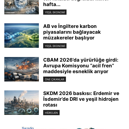
hafta...
YEŞIL EKONOMI
AB ve İngiltere karbon
piyasalarını bağlayacak
müzakereler başlıyor
YEŞIL EKONOMI
CBAM 2026’da yürürlüğe girdi:
Avrupa Komisyonu “acil fren”
maddesiyle esneklik arıyor
ÖNE ÇIKANLAR
SKDM 2026 baskısı: Erdemir ve
İsdemir’de DRI ve yeşil hidrojen
rotası
HIDROJEN