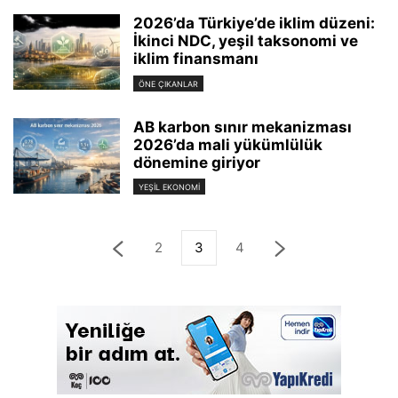
2026’da Türkiye’de iklim düzeni:
İkinci NDC, yeşil taksonomi ve
iklim finansmanı
ÖNE ÇIKANLAR
AB karbon sınır mekanizması
2026’da mali yükümlülük
dönemine giriyor
YEŞIL EKONOMI
2
3
4