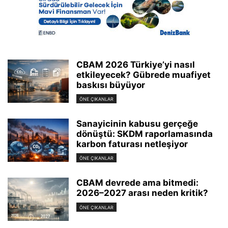
CBAM 2026 Türkiye’yi nasıl
etkileyecek? Gübrede muafiyet
baskısı büyüyor
ÖNE ÇIKANLAR
Sanayicinin kabusu gerçeğe
dönüştü: SKDM raporlamasında
karbon faturası netleşiyor
ÖNE ÇIKANLAR
CBAM devrede ama bitmedi:
2026–2027 arası neden kritik?
ÖNE ÇIKANLAR