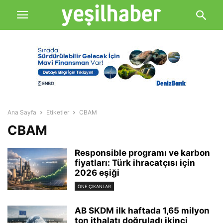
Ana Sayfa
Etiketler
CBAM
CBAM
Responsible programı ve karbon
fiyatları: Türk ihracatçısı için
2026 eşiği
ÖNE ÇIKANLAR
AB SKDM ilk haftada 1,65 milyon
ton ithalatı doğruladı ikinci