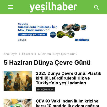
Ana Sayfa
Etiketler
5 Haziran Dünya Çevre Günü
5 Haziran Dünya Çevre Günü
2025 Dünya Çevre Günü: Plastik
kirliliği, sürdürülebilirlik ve
Türkiye’nin yeşil adımları
ÖNE ÇIKANLAR
ÇEVKO Vakfı’ndan iklim krizine
karşı 10 maddelik eylem çağrısı