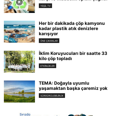
YEŞIL TV
Her bir dakikada çöp kamyonu
kadar plastik atık denizlere
karışıyor
ÖNE ÇIKANLAR
İklim Koruyucuları bir saatte 33
kilo çöp topladı
ETKINLIKLER
TEMA: Doğayla uyumlu
yaşamaktan başka çaremiz yok
SÜRDÜRÜLEBILIRLIK