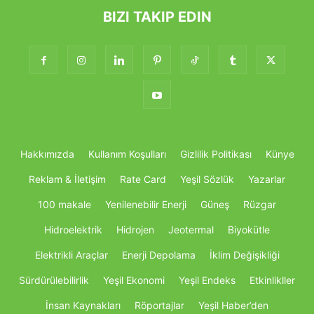
BIZI TAKIP EDIN
Hakkımızda
Kullanım Koşulları
Gizlilik Politikası
Künye
Reklam & İletişim
Rate Card
Yeşil Sözlük
Yazarlar
100 makale
Yenilenebilir Enerji
Güneş
Rüzgar
Hidroelektrik
Hidrojen
Jeotermal
Biyokütle
Elektrikli Araçlar
Enerji Depolama
İklim Değişikliği
Sürdürülebilirlik
Yeşil Ekonomi
Yeşil Endeks
Etkinlikller
İnsan Kaynakları
Röportajlar
Yeşil Haber’den