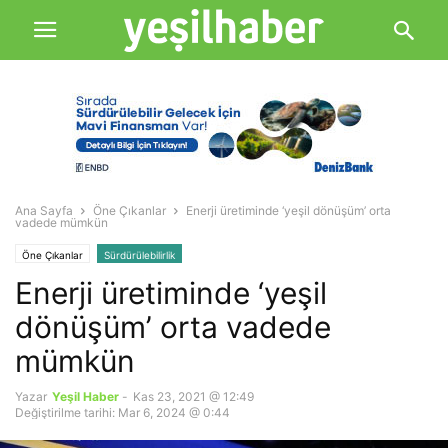
Ana Sayfa
Öne Çıkanlar
Enerji üretiminde ‘yeşil dönüşüm’ orta
vadede mümkün
Öne Çıkanlar
Sürdürülebilirlik
Enerji üretiminde ‘yeşil
dönüşüm’ orta vadede
mümkün
Yazar
Yeşil Haber
-
Kas 23, 2021 @ 12:49
Değiştirilme tarihi: Mar 6, 2024 @ 0:44