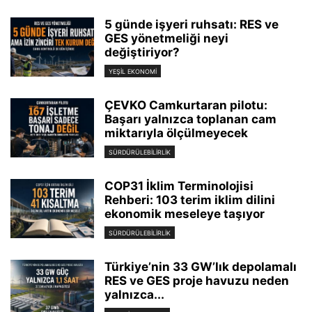
5 günde işyeri ruhsatı: RES ve
GES yönetmeliği neyi
değiştiriyor?
YEŞIL EKONOMI
ÇEVKO Camkurtaran pilotu:
Başarı yalnızca toplanan cam
miktarıyla ölçülmeyecek
SÜRDÜRÜLEBILIRLIK
COP31 İklim Terminolojisi
Rehberi: 103 terim iklim dilini
ekonomik meseleye taşıyor
SÜRDÜRÜLEBILIRLIK
Türkiye’nin 33 GW’lık depolamalı
RES ve GES proje havuzu neden
yalnızca...