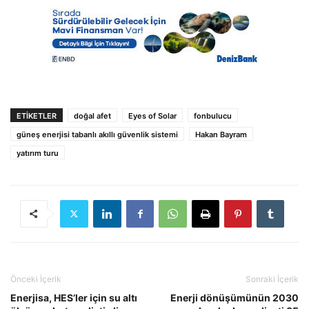
ETIKETLER
doğal afet
Eyes of Solar
fonbulucu
güneş enerjisi tabanlı akıllı güvenlik sistemi
Hakan Bayram
yatırım turu
Önceki İçerik
Sonraki İçerik
Enerjisa, HES’ler için su altı
Enerji dönüşümünün 2030