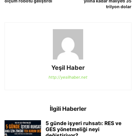
ölçüm robotu geliştirdi
yılına kadar maliyeti 35
trilyon dolar
Yeşil Haber
http://yesilhaber.net
İlgili Haberler
5 günde işyeri ruhsatı: RES ve
GES yönetmeliği neyi
değiştiriyor?