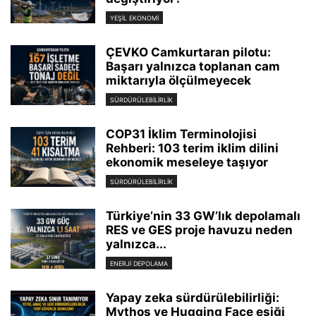
YEŞIL EKONOMI
ÇEVKO Camkurtaran pilotu:
Başarı yalnızca toplanan cam
miktarıyla ölçülmeyecek
SÜRDÜRÜLEBILIRLIK
COP31 İklim Terminolojisi
Rehberi: 103 terim iklim dilini
ekonomik meseleye taşıyor
SÜRDÜRÜLEBILIRLIK
Türkiye’nin 33 GW’lık depolamalı
RES ve GES proje havuzu neden
yalnızca...
ENERJI DEPOLAMA
Yapay zeka sürdürülebilirliği:
Mythos ve Hugging Face eşiği