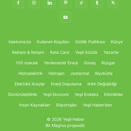
Hakkımızda
Kullanım Koşulları
Gizlilik Politikası
Künye
Reklam & İletişim
Rate Card
Yeşil Sözlük
Yazarlar
100 makale
Yenilenebilir Enerji
Güneş
Rüzgar
Hidroelektrik
Hidrojen
Jeotermal
Biyokütle
Elektrikli Araçlar
Enerji Depolama
İklim Değişikliği
Sürdürülebilirlik
Yeşil Ekonomi
Yeşil Endeks
Etkinlikller
İnsan Kaynakları
Röportajlar
Yeşil Haber’den
© 2026 Yeşil Haber
Bir Magrus projesidir.