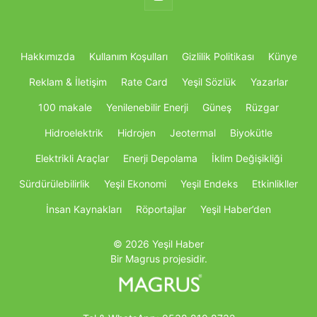
Hakkımızda
Kullanım Koşulları
Gizlilik Politikası
Künye
Reklam & İletişim
Rate Card
Yeşil Sözlük
Yazarlar
100 makale
Yenilenebilir Enerji
Güneş
Rüzgar
Hidroelektrik
Hidrojen
Jeotermal
Biyokütle
Elektrikli Araçlar
Enerji Depolama
İklim Değişikliği
Sürdürülebilirlik
Yeşil Ekonomi
Yeşil Endeks
Etkinlikller
İnsan Kaynakları
Röportajlar
Yeşil Haber’den
© 2026 Yeşil Haber
Bir Magrus projesidir.