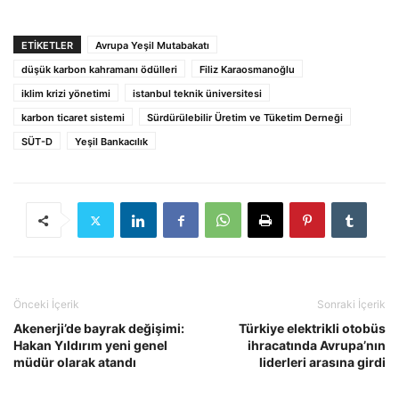
ETIKETLER
Avrupa Yeşil Mutabakatı
düşük karbon kahramanı ödülleri
Filiz Karaosmanoğlu
iklim krizi yönetimi
istanbul teknik üniversitesi
karbon ticaret sistemi
Sürdürülebilir Üretim ve Tüketim Derneği
SÜT-D
Yeşil Bankacılık
Önceki İçerik
Sonraki İçerik
Akenerji’de bayrak değişimi:
Türkiye elektrikli otobüs
Hakan Yıldırım yeni genel
ihracatında Avrupa’nın
müdür olarak atandı
liderleri arasına girdi