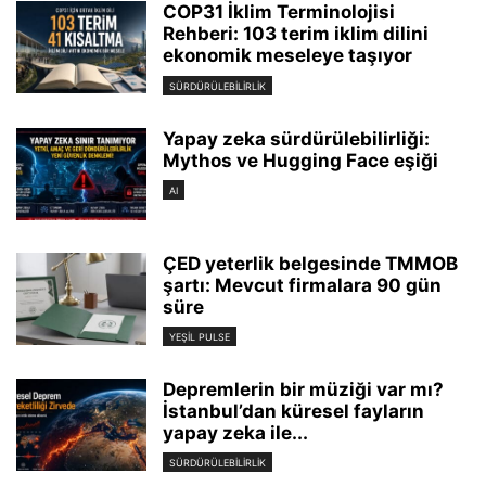
COP31 İklim Terminolojisi
Rehberi: 103 terim iklim dilini
ekonomik meseleye taşıyor
SÜRDÜRÜLEBILIRLIK
Yapay zeka sürdürülebilirliği:
Mythos ve Hugging Face eşiği
AI
ÇED yeterlik belgesinde TMMOB
şartı: Mevcut firmalara 90 gün
süre
YEŞIL PULSE
Depremlerin bir müziği var mı?
İstanbul’dan küresel fayların
yapay zeka ile...
SÜRDÜRÜLEBILIRLIK