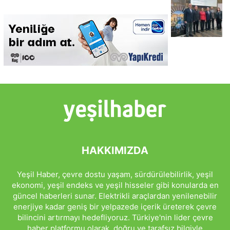
HAKKIMIZDA
Yeşil Haber, çevre dostu yaşam, sürdürülebilirlik, yeşil
ekonomi, yeşil endeks ve yeşil hisseler gibi konularda en
güncel haberleri sunar. Elektrikli araçlardan yenilenebilir
enerjiye kadar geniş bir yelpazede içerik üreterek çevre
bilincini artırmayı hedefliyoruz. Türkiye'nin lider çevre
haber platformu olarak, doğru ve tarafsız bilgiyle