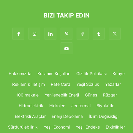
BIZI TAKIP EDIN
Hakkımızda
Kullanım Koşulları
Gizlilik Politikası
Künye
Reklam & İletişim
Rate Card
Yeşil Sözlük
Yazarlar
100 makale
Yenilenebilir Enerji
Güneş
Rüzgar
Hidroelektrik
Hidrojen
Jeotermal
Biyokütle
Elektrikli Araçlar
Enerji Depolama
İklim Değişikliği
Sürdürülebilirlik
Yeşil Ekonomi
Yeşil Endeks
Etkinlikller