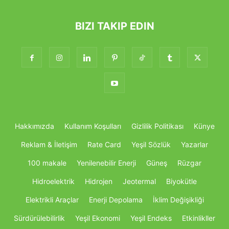
BIZI TAKIP EDIN
Hakkımızda
Kullanım Koşulları
Gizlilik Politikası
Künye
Reklam & İletişim
Rate Card
Yeşil Sözlük
Yazarlar
100 makale
Yenilenebilir Enerji
Güneş
Rüzgar
Hidroelektrik
Hidrojen
Jeotermal
Biyokütle
Elektrikli Araçlar
Enerji Depolama
İklim Değişikliği
Sürdürülebilirlik
Yeşil Ekonomi
Yeşil Endeks
Etkinlikller