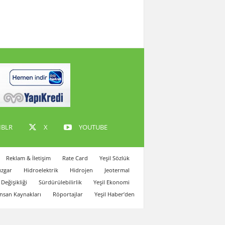
BLR
X
YOUTUBE
Reklam & İletişim
Rate Card
Yeşil Sözlük
zgar
Hidroelektrik
Hidrojen
Jeotermal
 Değişikliği
Sürdürülebilirlik
Yeşil Ekonomi
İnsan Kaynakları
Röportajlar
Yeşil Haber’den