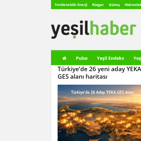
Yenilenebilir Enerji
Rüzgar
Güneş
Hidroelek
Y
e
ş
i
l
H
a
Pulse
Yeşil Endeks
Yeş
b
Türkiye’de 26 yeni aday YEK
e
r
GES alanı haritası