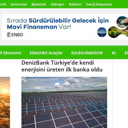
trik
Jeotermal
Biyokütle
Hidrojen
Nükleer
Enerji Depolama
il Ekonomi
Elektrikli Araçlar
Sürdürülebilirlik
AI
E
A
DenizBank Türkiye’de kendi
enerjisini üreten ilk banka oldu