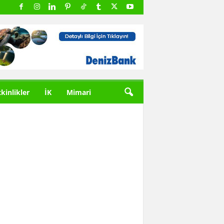
tkinlikler
İK
Mimari