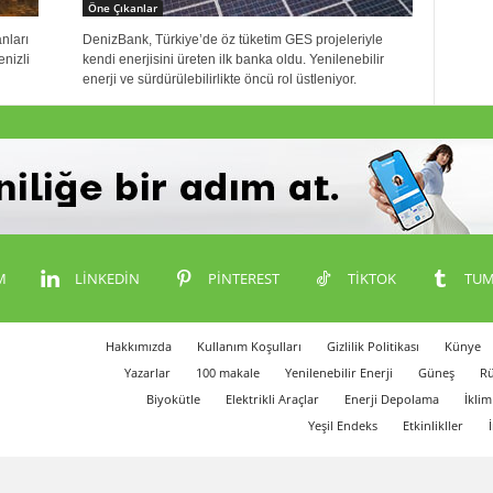
Öne Çıkanlar
nları
DenizBank, Türkiye’de öz tüketim GES projeleriyle
nizli
kendi enerjisini üreten ilk banka oldu. Yenilenebilir
enerji ve sürdürülebilirlikte öncü rol üstleniyor.
M
LINKEDIN
PINTEREST
TIKTOK
TUM
Hakkımızda
Kullanım Koşulları
Gizlilik Politikası
Künye
Yazarlar
100 makale
Yenilenebilir Enerji
Güneş
Rü
Biyokütle
Elektrikli Araçlar
Enerji Depolama
İklim
Yeşil Endeks
Etkinlikller